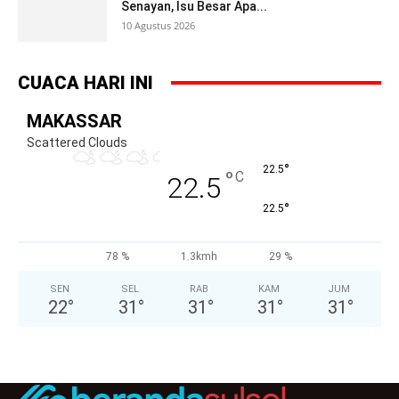
Senayan, Isu Besar Apa...
10 Agustus 2026
CUACA HARI INI
MAKASSAR
Scattered Clouds
°
22.5
°
C
22.5
°
22.5
78 %
1.3kmh
29 %
SEN
SEL
RAB
KAM
JUM
22
°
31
°
31
°
31
°
31
°