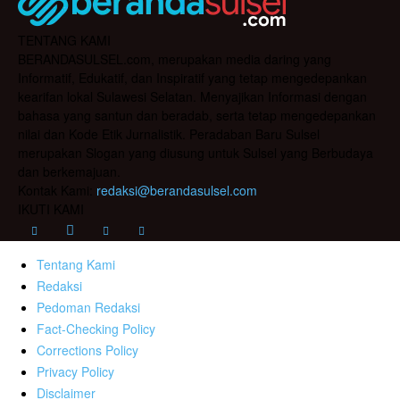
TENTANG KAMI
BERANDASULSEL.com, merupakan media daring yang
Informatif, Edukatif, dan Inspiratif yang tetap mengedepankan
kearifan lokal Sulawesi Selatan. Menyajikan Informasi dengan
bahasa yang santun dan beradab, serta tetap mengedepankan
nilai dan Kode Etik Jurnalistik. Peradaban Baru Sulsel
merupakan Slogan yang diusung untuk Sulsel yang Berbudaya
dan berkemajuan.
Kontak Kami:
redaksi@berandasulsel.com
IKUTI KAMI
Tentang Kami
Redaksi
Pedoman Redaksi
Fact-Checking Policy
Corrections Policy
Privacy Policy
Disclaimer