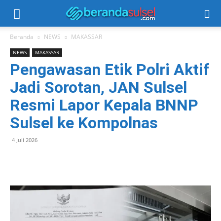
Beranda
NEWS
MAKASSAR
NEWS
MAKASSAR
Pengawasan Etik Polri Aktif
Jadi Sorotan, JAN Sulsel
Resmi Lapor Kepala BNNP
Sulsel ke Kompolnas
4 Juli 2026