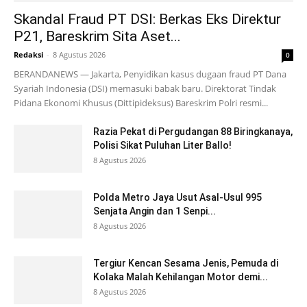
Skandal Fraud PT DSI: Berkas Eks Direktur
P21, Bareskrim Sita Aset...
Redaksi
-
8 Agustus 2026
0
BERANDANEWS — Jakarta, Penyidikan kasus dugaan fraud PT Dana
Syariah Indonesia (DSI) memasuki babak baru. Direktorat Tindak
Pidana Ekonomi Khusus (Dittipideksus) Bareskrim Polri resmi...
Razia Pekat di Pergudangan 88 Biringkanaya,
Polisi Sikat Puluhan Liter Ballo!
8 Agustus 2026
Polda Metro Jaya Usut Asal-Usul 995
Senjata Angin dan 1 Senpi...
8 Agustus 2026
Tergiur Kencan Sesama Jenis, Pemuda di
Kolaka Malah Kehilangan Motor demi...
8 Agustus 2026