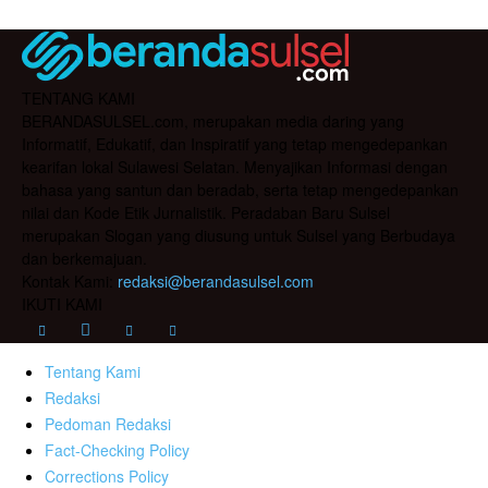
TENTANG KAMI
BERANDASULSEL.com, merupakan media daring yang
Informatif, Edukatif, dan Inspiratif yang tetap mengedepankan
kearifan lokal Sulawesi Selatan. Menyajikan Informasi dengan
bahasa yang santun dan beradab, serta tetap mengedepankan
nilai dan Kode Etik Jurnalistik. Peradaban Baru Sulsel
merupakan Slogan yang diusung untuk Sulsel yang Berbudaya
dan berkemajuan.
Kontak Kami:
redaksi@berandasulsel.com
IKUTI KAMI
Tentang Kami
Redaksi
Pedoman Redaksi
Fact-Checking Policy
Corrections Policy