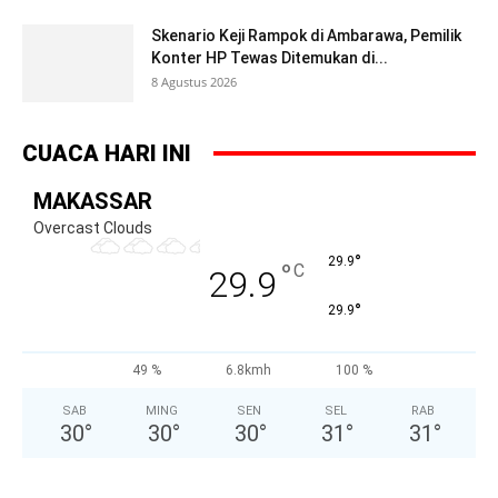
Skenario Keji Rampok di Ambarawa, Pemilik
Konter HP Tewas Ditemukan di...
8 Agustus 2026
CUACA HARI INI
MAKASSAR
Overcast Clouds
°
29.9
°
C
29.9
°
29.9
49 %
6.8kmh
100 %
SAB
MING
SEN
SEL
RAB
30
°
30
°
30
°
31
°
31
°