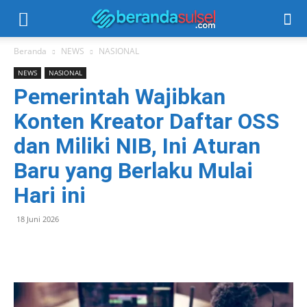
Beranda
NEWS
NASIONAL
NEWS
NASIONAL
Pemerintah Wajibkan
Konten Kreator Daftar OSS
dan Miliki NIB, Ini Aturan
Baru yang Berlaku Mulai
Hari ini
18 Juni 2026