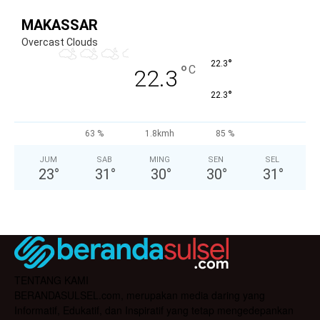
MAKASSAR
Overcast Clouds
°
22.3
°
C
22.3
°
22.3
63 %
1.8kmh
85 %
JUM
SAB
MING
SEN
SEL
23
°
31
°
30
°
30
°
31
°
TENTANG KAMI
BERANDASULSEL.com, merupakan media daring yang
Informatif, Edukatif, dan Inspiratif yang tetap mengedepankan