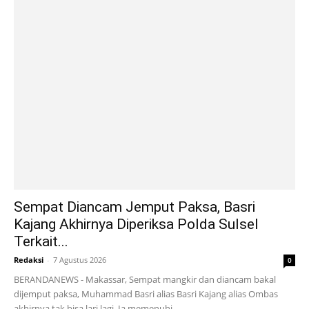
Sempat Diancam Jemput Paksa, Basri
Kajang Akhirnya Diperiksa Polda Sulsel
Terkait...
Redaksi
-
7 Agustus 2026
0
BERANDANEWS - Makassar, Sempat mangkir dan diancam bakal
dijemput paksa, Muhammad Basri alias Basri Kajang alias Ombas
akhirnya tak bisa lari lagi. Ia memenuhi...