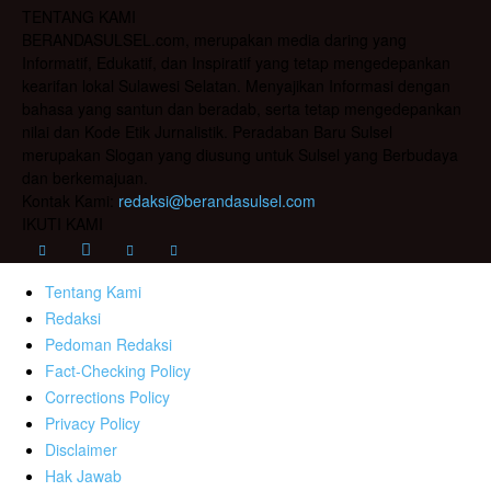
TENTANG KAMI
BERANDASULSEL.com, merupakan media daring yang
Informatif, Edukatif, dan Inspiratif yang tetap mengedepankan
kearifan lokal Sulawesi Selatan. Menyajikan Informasi dengan
bahasa yang santun dan beradab, serta tetap mengedepankan
nilai dan Kode Etik Jurnalistik. Peradaban Baru Sulsel
merupakan Slogan yang diusung untuk Sulsel yang Berbudaya
dan berkemajuan.
Kontak Kami:
redaksi@berandasulsel.com
IKUTI KAMI
Tentang Kami
Redaksi
Pedoman Redaksi
Fact-Checking Policy
Corrections Policy
Privacy Policy
Disclaimer
Hak Jawab