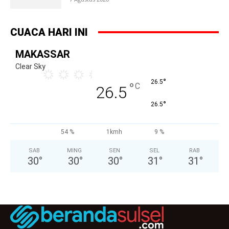
CUACA HARI INI
MAKASSAR
Clear Sky
°
26.5
°
C
26.5
°
26.5
54 %
1kmh
9 %
SAB
MING
SEN
SEL
RAB
30
°
30
°
30
°
31
°
31
°