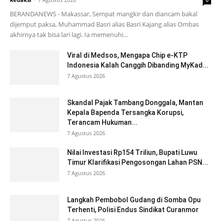
BERANDANEWS - Makassar, Sempat mangkir dan diancam bakal
dijemput paksa, Muhammad Basri alias Basri Kajang alias Ombas
akhirnya tak bisa lari lagi. Ia memenuhi...
Viral di Medsos, Mengapa Chip e-KTP
Indonesia Kalah Canggih Dibanding MyKad...
7 Agustus 2026
Skandal Pajak Tambang Donggala, Mantan
Kepala Bapenda Tersangka Korupsi,
Terancam Hukuman...
7 Agustus 2026
Nilai Investasi Rp154 Triliun, Bupati Luwu
Timur Klarifikasi Pengosongan Lahan PSN...
7 Agustus 2026
Langkah Pembobol Gudang di Somba Opu
Terhenti, Polisi Endus Sindikat Curanmor
7 Agustus 2026