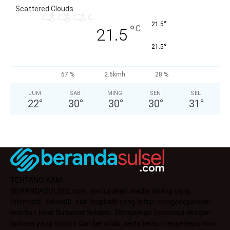
Scattered Clouds
°
21.5
°
C
21.5
°
21.5
67 %
2.6kmh
28 %
JUM
SAB
MING
SEN
SEL
22
°
30
°
30
°
30
°
31
°
TENTANG KAMI
BERANDASULSEL.com, merupakan media daring yang
Informatif, Edukatif, dan Inspiratif yang tetap mengedepankan
kearifan lokal Sulawesi Selatan. Menyajikan Informasi dengan
bahasa yang santun dan beradab, serta tetap mengedepankan