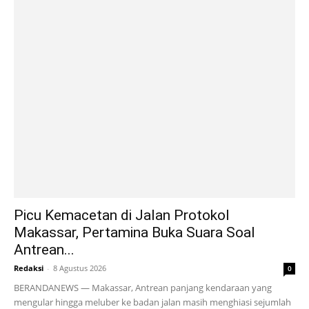
Picu Kemacetan di Jalan Protokol
Makassar, Pertamina Buka Suara Soal
Antrean...
Redaksi
-
8 Agustus 2026
0
BERANDANEWS — Makassar, Antrean panjang kendaraan yang
mengular hingga meluber ke badan jalan masih menghiasi sejumlah