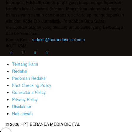
Informatif, Edukatif, dan Inspiratif yang tetap mengedepankan
kearifan lokal Sulawesi Selatan. Menyajikan Informasi dengan
bahasa yang santun dan beradab, serta tetap mengedepankan
nilai dan Kode Etik Jurnalistik. Peradaban Baru Sulsel
merupakan Slogan yang diusung untuk Sulsel yang Berbudaya
dan berkemajuan.
Kontak Kami:
redaksi@berandasulsel.com
IKUTI KAMI
Tentang Kami
Redaksi
Pedoman Redaksi
Fact-Checking Policy
Corrections Policy
Privacy Policy
Disclaimer
Hak Jawab
© 2026 - PT BERANDA MEDIA DIGITAL