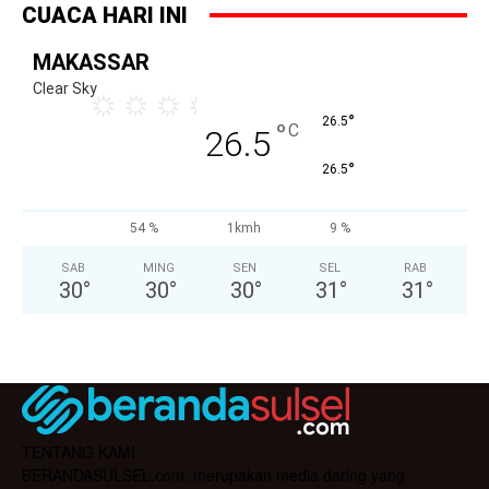
CUACA HARI INI
MAKASSAR
Clear Sky
°
26.5
°
C
26.5
°
26.5
54 %
1kmh
9 %
SAB
MING
SEN
SEL
RAB
30
°
30
°
30
°
31
°
31
°
TENTANG KAMI
BERANDASULSEL.com, merupakan media daring yang