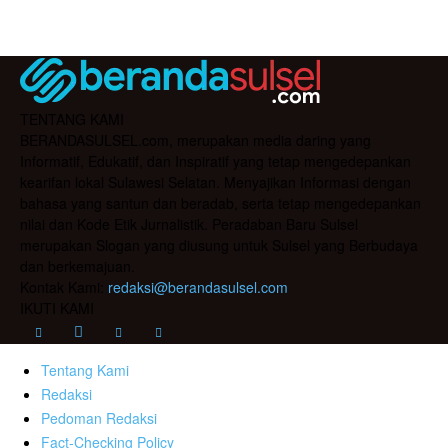
TENTANG KAMI
BERANDASULSEL.com, merupakan media daring yang
Informatif, Edukatif, dan Inspiratif yang tetap mengedepankan
kearifan lokal Sulawesi Selatan. Menyajikan Informasi dengan
bahasa yang santun dan beradab, serta tetap mengedepankan
nilai dan Kode Etik Jurnalistik. Peradaban Baru Sulsel
merupakan Slogan yang diusung untuk Sulsel yang Berbudaya
dan berkemajuan.
Kontak Kami:
redaksi@berandasulsel.com
IKUTI KAMI
Tentang Kami
Redaksi
Pedoman Redaksi
Fact-Checking Policy