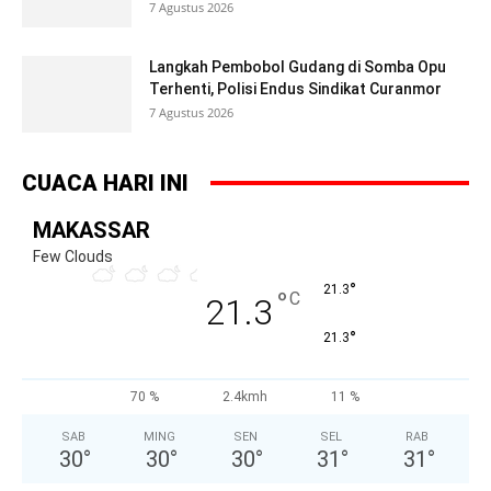
7 Agustus 2026
Langkah Pembobol Gudang di Somba Opu
Terhenti, Polisi Endus Sindikat Curanmor
7 Agustus 2026
CUACA HARI INI
MAKASSAR
Few Clouds
°
21.3
°
C
21.3
°
21.3
70 %
2.4kmh
11 %
SAB
MING
SEN
SEL
RAB
30
°
30
°
30
°
31
°
31
°