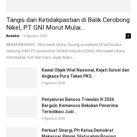
Tangis dan Ketidakpastian di Balik Cerobong
Nikel, PT GNI Morut Mulai...
Redaksi
-
6 Agustus 2026
0
BERANDANEWS - Morowali Utara, Ruang sosialisasi di lantai dua
Gedung HRD PT Gunbuster Nickel Industry (GNI), Morowali Utara,
mendadak riuh dan haru sejak Rabu...
Kawal Objek Vital Nasional, Kejati Sulsel dan
Angkasa Pura Teken PKS...
6 Agustus 2026
Penyaluran Bansos Triwulan III 2026
Bergulir, Kemensos Bekukan Penerima
Terindikasi Judi...
6 Agustus 2026
Perkuat Sinergi, Plt Ketua Demokrat
Makassar Pimpin Silaturahmi Boyong