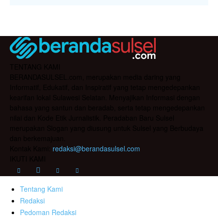
TENTANG KAMI
BERANDASULSEL.com, merupakan media daring yang
Informatif, Edukatif, dan Inspiratif yang tetap mengedepankan
kearifan lokal Sulawesi Selatan. Menyajikan Informasi dengan
bahasa yang santun dan beradab, serta tetap mengedepankan
nilai dan Kode Etik Jurnalistik. Peradaban Baru Sulsel
merupakan Slogan yang diusung untuk Sulsel yang Berbudaya
dan berkemajuan.
Kontak Kami:
redaksi@berandasulsel.com
IKUTI KAMI
Tentang Kami
Redaksi
Pedoman Redaksi