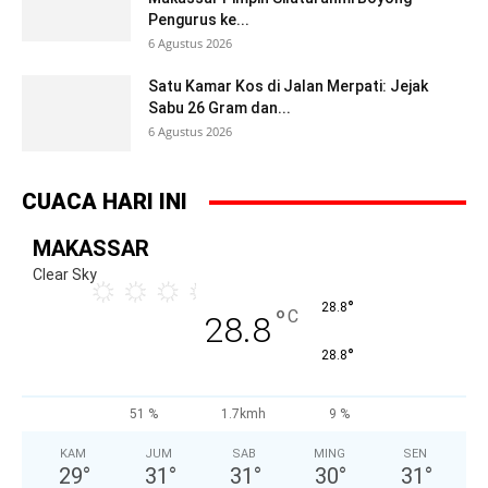
Pengurus ke...
6 Agustus 2026
Satu Kamar Kos di Jalan Merpati: Jejak
Sabu 26 Gram dan...
6 Agustus 2026
CUACA HARI INI
MAKASSAR
Clear Sky
°
28.8
°
C
28.8
°
28.8
51 %
1.7kmh
9 %
KAM
JUM
SAB
MING
SEN
29
°
31
°
31
°
30
°
31
°