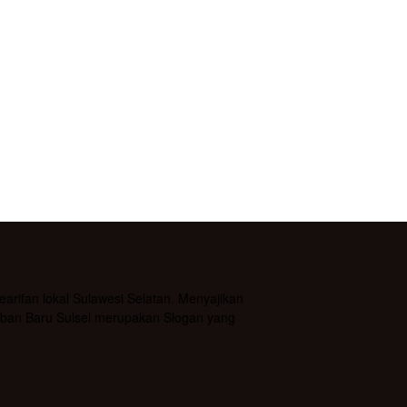
rifan lokal Sulawesi Selatan. Menyajikan
daban Baru Sulsel merupakan Slogan yang