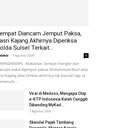
empat Diancam Jemput Paksa,
asri Kajang Akhirnya Diperiksa
olda Sulsel Terkait...
daksi
-
7 Agustus 2026
0
RANDANEWS - Makassar, Sempat mangkir dan
ancam bakal dijemput paksa, Muhammad Basri alias
sri Kajang alias Ombas akhirnya tak bisa lari lagi. Ia
menuhi...
Viral di Medsos, Mengapa Chip
e-KTP Indonesia Kalah Canggih
Dibanding MyKad...
7 Agustus 2026
Skandal Pajak Tambang