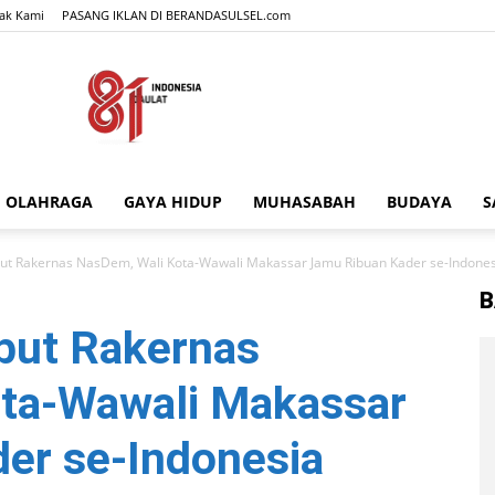
ak Kami
PASANG IKLAN DI BERANDASULSEL.com
OLAHRAGA
GAYA HIDUP
MUHASABAH
BUDAYA
S
BERANDASULSEL.com
ut Rakernas NasDem, Wali Kota-Wawali Makassar Jamu Ribuan Kader se-Indones
B
but Rakernas
ta-Wawali Makassar
er se-Indonesia