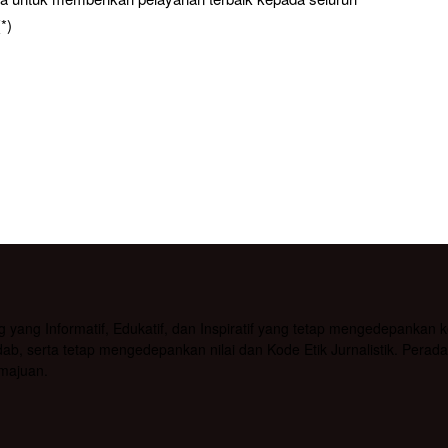
*)
g Informatif, Edukatif, dan Inspiratif yang tetap mengedepankan kea
b, serta tetap mengedepankan nilai dan Kode Etik Jurnalistik. Pera
majuan.