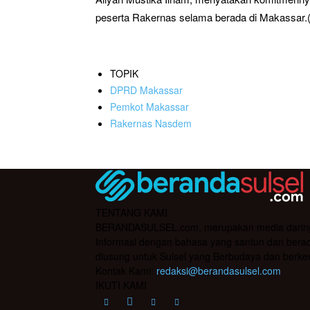
peserta Rakernas selama berada di Makassar.(
TOPIK
DPRD Makassar
Pemkot Makassar
Rakernas Nasdem
TENTANG KAMI
BERANDASULSEL.com, merupakan media daring yan
Informasi dengan bahasa yang santun dan berada
diusung untuk Sulsel yang Berbudaya dan berke
Kontak Kami:
redaksi@berandasulsel.com
IKUTI KAMI