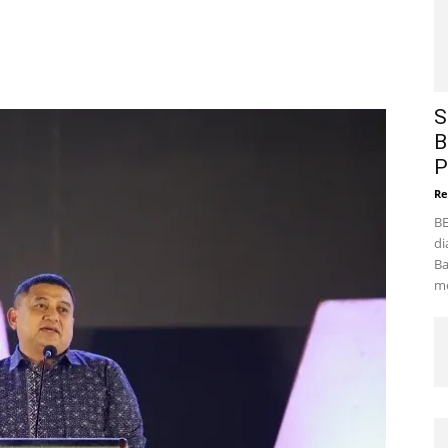
S
B
P
Re
BE
di
Ba
me