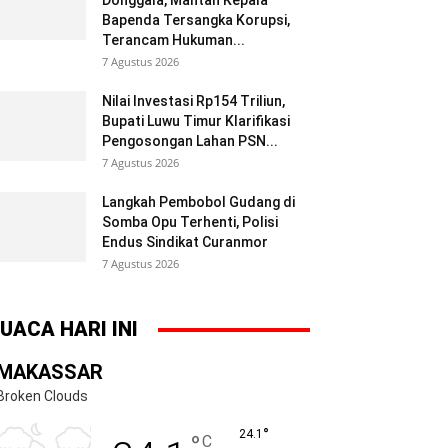
Donggala, Mantan Kepala
Bapenda Tersangka Korupsi,
Terancam Hukuman...
7 Agustus 2026
Nilai Investasi Rp154 Triliun,
Bupati Luwu Timur Klarifikasi
Pengosongan Lahan PSN...
7 Agustus 2026
Langkah Pembobol Gudang di
Somba Opu Terhenti, Polisi
Endus Sindikat Curanmor
7 Agustus 2026
UACA HARI INI
MAKASSAR
Broken Clouds
°
24.1
°
C