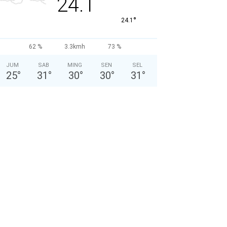
24.1
°
24.1
62 %
3.3kmh
73 %
JUM
SAB
MING
SEN
SEL
25
°
31
°
30
°
30
°
31
°