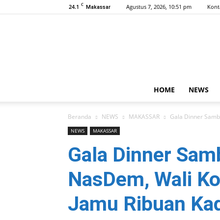
C
24.1
Agustus 7, 2026, 10:51 pm
Kont
Makassar
HOME
NEWS
Beranda
NEWS
MAKASSAR
Gala Dinner Samb
NEWS
MAKASSAR
Gala Dinner Sam
NasDem, Wali Ko
Jamu Ribuan Kad