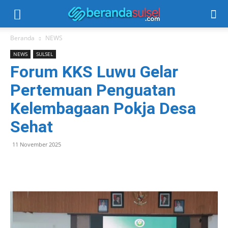
Beranda
NEWS
NEWS
SULSEL
Forum KKS Luwu Gelar
Pertemuan Penguatan
Kelembagaan Pokja Desa
Sehat
11 November 2025