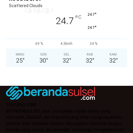
Scattered Clouds
°
24.7
°
C
24.7
°
24.7
69 %
4.3kmh
34 %
MING
SEN
SEL
RAB
KAM
25
°
30
°
32
°
32
°
32
°
TENTANG KAMI
BERANDASULSEL.com, merupakan media daring yang
Informatif, Edukatif, dan Inspiratif yang tetap mengedepankan
kearifan lokal Sulawesi Selatan. Menyajikan Informasi dengan
bahasa yang santun dan beradab, serta tetap mengedepankan