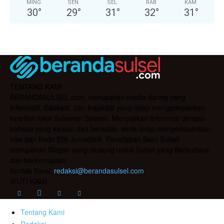
MING
SEN
SEL
RAB
KAM
30
°
29
°
31
°
32
°
31
°
TENTANG KAMI
BERANDASULSEL.com, merupakan media daring yang
Informatif, Edukatif, dan Inspiratif yang tetap mengedepankan
kearifan lokal Sulawesi Selatan. Menyajikan Informasi dengan
bahasa yang santun dan beradab, serta tetap mengedepankan
nilai dan Kode Etik Jurnalistik. Peradaban Baru Sulsel
merupakan Slogan yang diusung untuk Sulsel yang Berbudaya
dan berkemajuan.
Kontak Kami:
redaksi@berandasulsel.com
IKUTI KAMI
Tentang Kami
Redaksi