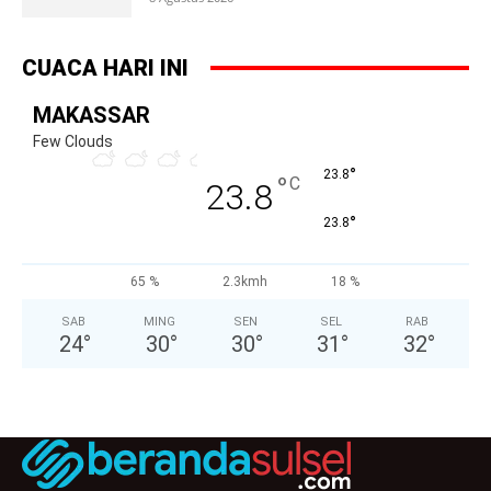
CUACA HARI INI
MAKASSAR
Few Clouds
°
23.8
°
C
23.8
°
23.8
65 %
2.3kmh
18 %
SAB
MING
SEN
SEL
RAB
24
°
30
°
30
°
31
°
32
°