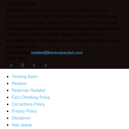
TENTANG KAMI
BERANDASULSEL.com, merupakan media daring yang
Informatif, Edukatif, dan Inspiratif yang tetap mengedepankan
kearifan lokal Sulawesi Selatan. Menyajikan Informasi dengan
bahasa yang santun dan beradab, serta tetap mengedepankan
nilai dan Kode Etik Jurnalistik. Peradaban Baru Sulsel
merupakan Slogan yang diusung untuk Sulsel yang Berbudaya
dan berkemajuan.
Kontak Kami:
redaksi@berandasulsel.com
IKUTI KAMI
Tentang Kami
Redaksi
Pedoman Redaksi
Fact-Checking Policy
Corrections Policy
Privacy Policy
Disclaimer
Hak Jawab