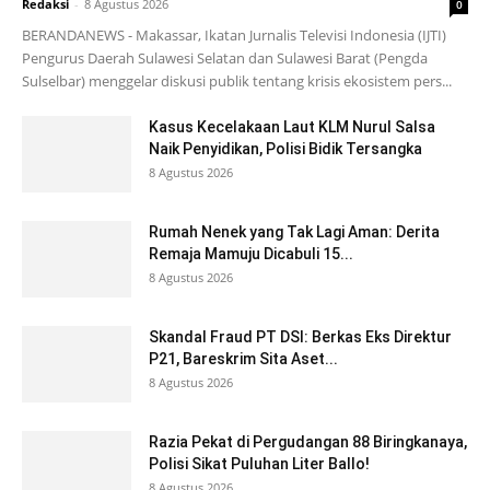
Redaksi
-
8 Agustus 2026
0
BERANDANEWS - Makassar, Ikatan Jurnalis Televisi Indonesia (IJTI)
Pengurus Daerah Sulawesi Selatan dan Sulawesi Barat (Pengda
Sulselbar) menggelar diskusi publik tentang krisis ekosistem pers...
Kasus Kecelakaan Laut KLM Nurul Salsa
Naik Penyidikan, Polisi Bidik Tersangka
8 Agustus 2026
Rumah Nenek yang Tak Lagi Aman: Derita
Remaja Mamuju Dicabuli 15...
8 Agustus 2026
Skandal Fraud PT DSI: Berkas Eks Direktur
P21, Bareskrim Sita Aset...
8 Agustus 2026
Razia Pekat di Pergudangan 88 Biringkanaya,
Polisi Sikat Puluhan Liter Ballo!
8 Agustus 2026