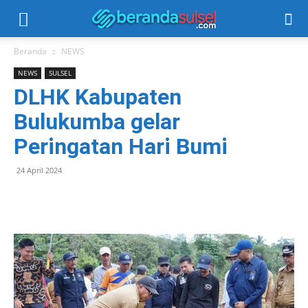
Beranda
NEWS
NEWS
SULSEL
DLHK Kabupaten
Bulukumba gelar
Peringatan Hari Bumi
24 April 2024