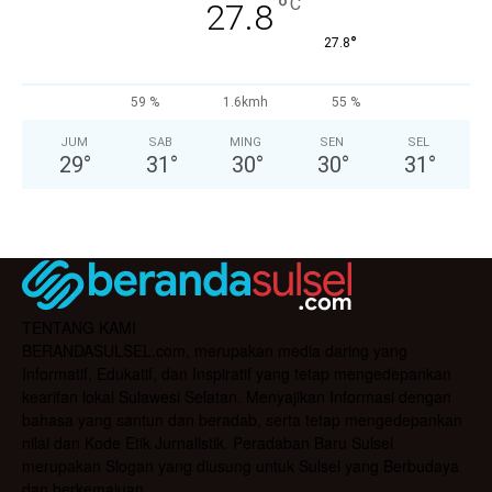
°
C
27.8
°
27.8
59 %
1.6kmh
55 %
JUM
SAB
MING
SEN
SEL
29
°
31
°
30
°
30
°
31
°
TENTANG KAMI
BERANDASULSEL.com, merupakan media daring yang
Informatif, Edukatif, dan Inspiratif yang tetap mengedepankan
kearifan lokal Sulawesi Selatan. Menyajikan Informasi dengan
bahasa yang santun dan beradab, serta tetap mengedepankan
nilai dan Kode Etik Jurnalistik. Peradaban Baru Sulsel
merupakan Slogan yang diusung untuk Sulsel yang Berbudaya
dan berkemajuan.