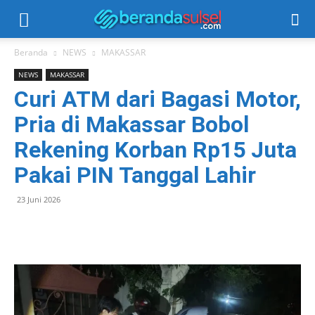
Beranda
NEWS
MAKASSAR
NEWS
MAKASSAR
Curi ATM dari Bagasi Motor,
Pria di Makassar Bobol
Rekening Korban Rp15 Juta
Pakai PIN Tanggal Lahir
23 Juni 2026