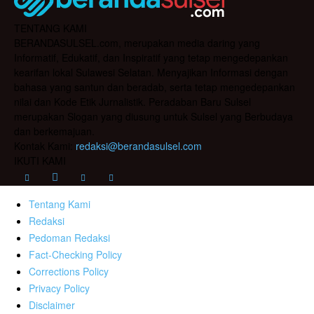
TENTANG KAMI
BERANDASULSEL.com, merupakan media daring yang
Informatif, Edukatif, dan Inspiratif yang tetap mengedepankan
kearifan lokal Sulawesi Selatan. Menyajikan Informasi dengan
bahasa yang santun dan beradab, serta tetap mengedepankan
nilai dan Kode Etik Jurnalistik. Peradaban Baru Sulsel
merupakan Slogan yang diusung untuk Sulsel yang Berbudaya
dan berkemajuan.
Kontak Kami:
redaksi@berandasulsel.com
IKUTI KAMI
Tentang Kami
Redaksi
Pedoman Redaksi
Fact-Checking Policy
Corrections Policy
Privacy Policy
Disclaimer