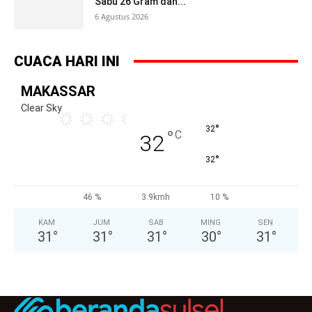
Sabu 26 Gram dan...
6 Agustus 2026
CUACA HARI INI
MAKASSAR
Clear Sky
°
32
°
C
32
°
32
46 %
3.9kmh
10 %
KAM
JUM
SAB
MING
SEN
31
°
31
°
31
°
30
°
31
°