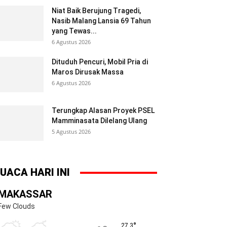
Niat Baik Berujung Tragedi,
Nasib Malang Lansia 69 Tahun
yang Tewas...
6 Agustus 2026
Dituduh Pencuri, Mobil Pria di
Maros Dirusak Massa
6 Agustus 2026
Terungkap Alasan Proyek PSEL
Mamminasata Dilelang Ulang
5 Agustus 2026
UACA HARI INI
MAKASSAR
Few Clouds
°
27.3