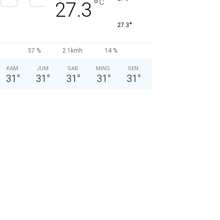
°
C
27.3
°
27.3
57 %
2.1kmh
14 %
KAM
JUM
SAB
MING
SEN
31
°
31
°
31
°
31
°
31
°