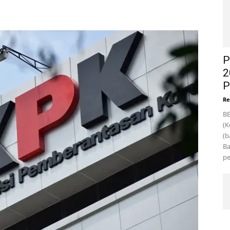
P
2
P
Re
BE
(K
(b
Ba
pe