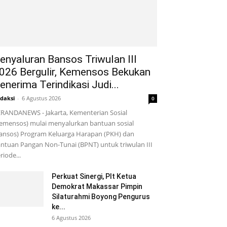
enyaluran Bansos Triwulan III
026 Bergulir, Kemensos Bekukan
enerima Terindikasi Judi...
daksi
-
6 Agustus 2026
0
RANDANEWS - Jakarta, Kementerian Sosial
emensos) mulai menyalurkan bantuan sosial
ansos) Program Keluarga Harapan (PKH) dan
ntuan Pangan Non-Tunai (BPNT) untuk triwulan III
riode...
Perkuat Sinergi, Plt Ketua
Demokrat Makassar Pimpin
Silaturahmi Boyong Pengurus
ke...
6 Agustus 2026