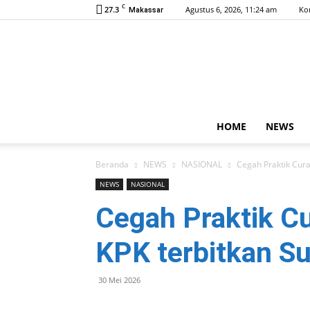
C
27.3
Agustus 6, 2026, 11:24 am
Ko
Makassar
HOME
NEWS
Beranda
NEWS
NASIONAL
Cegah Praktik Cur
NEWS
NASIONAL
Cegah Praktik C
KPK terbitkan Su
30 Mei 2026