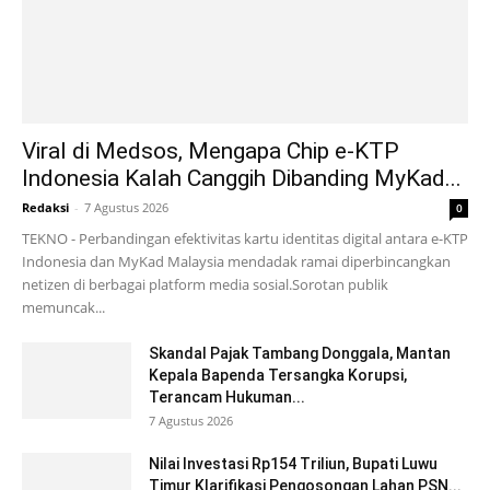
Viral di Medsos, Mengapa Chip e-KTP
Indonesia Kalah Canggih Dibanding MyKad...
Redaksi
-
7 Agustus 2026
0
TEKNO - Perbandingan efektivitas kartu identitas digital antara e-KTP
Indonesia dan MyKad Malaysia mendadak ramai diperbincangkan
netizen di berbagai platform media sosial.Sorotan publik
memuncak...
Skandal Pajak Tambang Donggala, Mantan
Kepala Bapenda Tersangka Korupsi,
Terancam Hukuman...
7 Agustus 2026
Nilai Investasi Rp154 Triliun, Bupati Luwu
Timur Klarifikasi Pengosongan Lahan PSN...