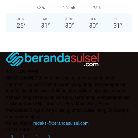
62 %
3.3kmh
73 %
JUM
SAB
MING
SEN
SEL
25
°
31
°
30
°
30
°
31
°
TENTANG KAMI
BERANDASULSEL.com, merupakan media daring yang
Informatif, Edukatif, dan Inspiratif yang tetap mengedepankan
kearifan lokal Sulawesi Selatan. Menyajikan Informasi dengan
bahasa yang santun dan beradab, serta tetap mengedepankan
nilai dan Kode Etik Jurnalistik. Peradaban Baru Sulsel
merupakan Slogan yang diusung untuk Sulsel yang Berbudaya
dan berkemajuan.
Kontak Kami:
redaksi@berandasulsel.com
IKUTI KAMI