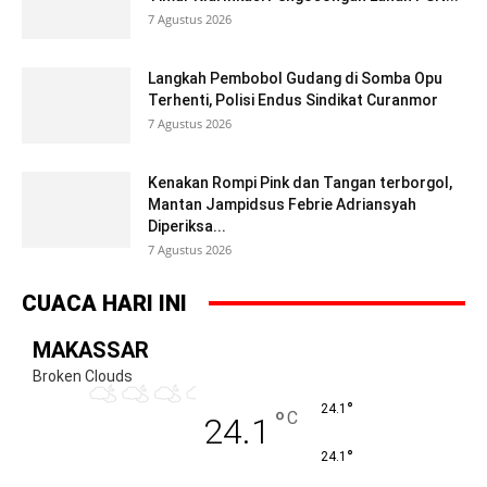
7 Agustus 2026
Langkah Pembobol Gudang di Somba Opu
Terhenti, Polisi Endus Sindikat Curanmor
7 Agustus 2026
Kenakan Rompi Pink dan Tangan terborgol,
Mantan Jampidsus Febrie Adriansyah
Diperiksa...
7 Agustus 2026
CUACA HARI INI
MAKASSAR
Broken Clouds
°
24.1
°
C
24.1
°
24.1