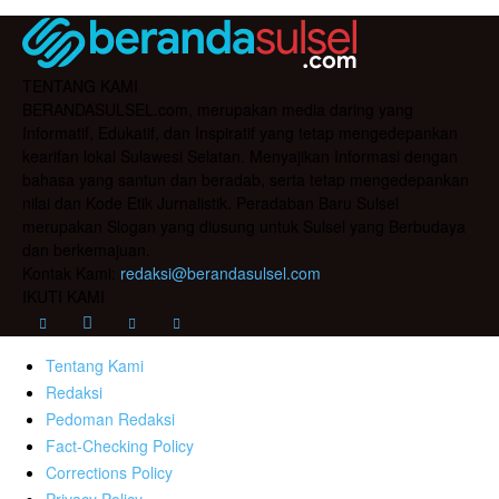
TENTANG KAMI
BERANDASULSEL.com, merupakan media daring yang
Informatif, Edukatif, dan Inspiratif yang tetap mengedepankan
kearifan lokal Sulawesi Selatan. Menyajikan Informasi dengan
bahasa yang santun dan beradab, serta tetap mengedepankan
nilai dan Kode Etik Jurnalistik. Peradaban Baru Sulsel
merupakan Slogan yang diusung untuk Sulsel yang Berbudaya
dan berkemajuan.
Kontak Kami:
redaksi@berandasulsel.com
IKUTI KAMI
Tentang Kami
Redaksi
Pedoman Redaksi
Fact-Checking Policy
Corrections Policy
Privacy Policy