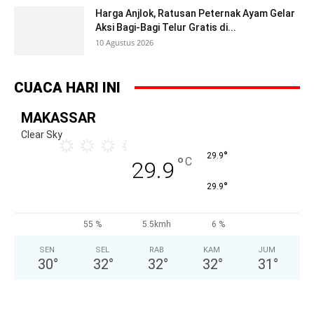
Harga Anjlok, Ratusan Peternak Ayam Gelar
Aksi Bagi-Bagi Telur Gratis di...
10 Agustus 2026
CUACA HARI INI
MAKASSAR
Clear Sky
°
29.9
°
C
29.9
°
29.9
55 %
5.5kmh
6 %
SEN
SEL
RAB
KAM
JUM
30
°
32
°
32
°
32
°
31
°