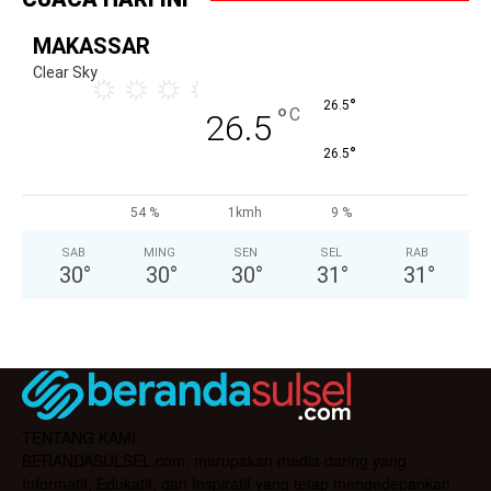
MAKASSAR
Clear Sky
°
26.5
°
C
26.5
°
26.5
54 %
1kmh
9 %
SAB
MING
SEN
SEL
RAB
30
°
30
°
30
°
31
°
31
°
TENTANG KAMI
BERANDASULSEL.com, merupakan media daring yang
Informatif, Edukatif, dan Inspiratif yang tetap mengedepankan