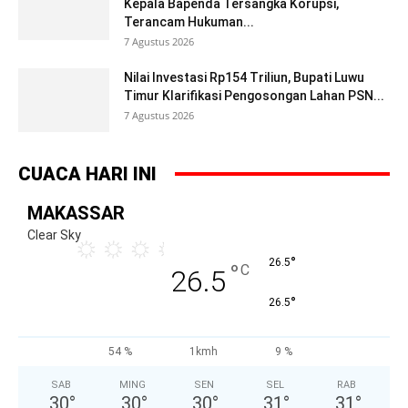
Kepala Bapenda Tersangka Korupsi,
Terancam Hukuman...
7 Agustus 2026
Nilai Investasi Rp154 Triliun, Bupati Luwu
Timur Klarifikasi Pengosongan Lahan PSN...
7 Agustus 2026
CUACA HARI INI
MAKASSAR
Clear Sky
°
26.5
°
C
26.5
°
26.5
54 %
1kmh
9 %
SAB
MING
SEN
SEL
RAB
30
°
30
°
30
°
31
°
31
°