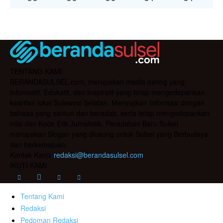
TENTANG KAMI
BERANDASULSEL.com, merupakan media daring yang
Informatif, Edukatif, dan Inspiratif yang tetap mengedepankan
kearifan lokal Sulawesi Selatan. Menyajikan Informasi dengan
bahasa yang santun dan beradab, serta tetap mengedepankan
nilai dan Kode Etik Jurnalistik. Peradaban Baru Sulsel
merupakan Slogan yang diusung untuk Sulsel yang Berbudaya
dan berkemajuan.
Kontak Kami:
redaksi@berandasulsel.com
IKUTI KAMI
Tentang Kami
Redaksi
Pedoman Redaksi