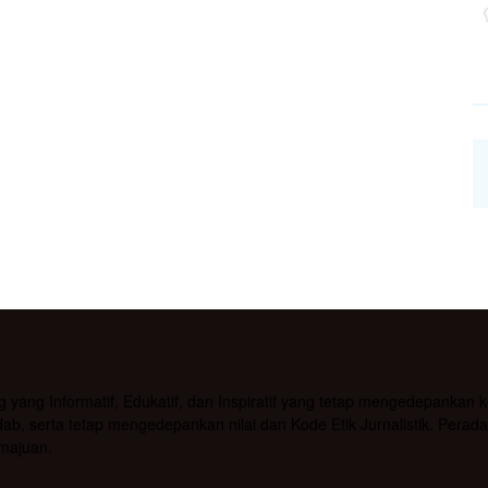
g Informatif, Edukatif, dan Inspiratif yang tetap mengedepankan kea
b, serta tetap mengedepankan nilai dan Kode Etik Jurnalistik. Pera
majuan.