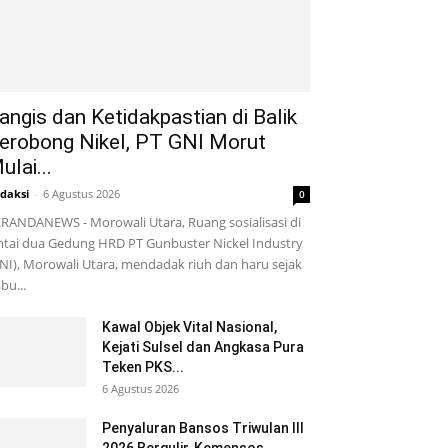
angis dan Ketidakpastian di Balik
erobong Nikel, PT GNI Morut
ulai...
daksi
-
6 Agustus 2026
0
RANDANEWS - Morowali Utara, Ruang sosialisasi di
ntai dua Gedung HRD PT Gunbuster Nickel Industry
NI), Morowali Utara, mendadak riuh dan haru sejak
bu...
Kawal Objek Vital Nasional,
Kejati Sulsel dan Angkasa Pura
Teken PKS...
6 Agustus 2026
Penyaluran Bansos Triwulan III