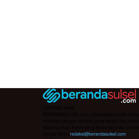
TENTANG KAMI
BERANDASULSEL.com, merupakan media daring yan
Informasi dengan bahasa yang santun dan berada
diusung untuk Sulsel yang Berbudaya dan berke
Kontak Kami:
redaksi@berandasulsel.com