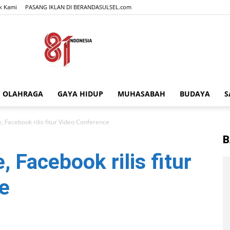
k Kami
PASANG IKLAN DI BERANDASULSEL.com
OLAHRAGA
GAYA HIDUP
MUHASABAH
BUDAYA
S
BERANDASULSEL.com
Facebook rilis fitur Video Conference
B
Facebook rilis fitur
e