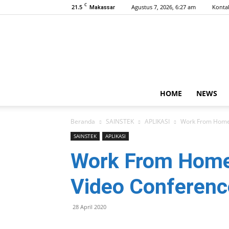
C
21.5
Agustus 7, 2026, 6:27 am
Konta
Makassar
HOME
NEWS
Beranda
SAINSTEK
APLIKASI
Work From Home, 
SAINSTEK
APLIKASI
Work From Home, 
Video Conferenc
28 April 2020