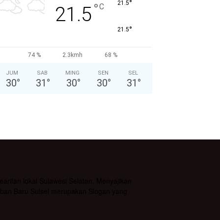
°
21.5
°
C
21.5
°
21.5
74 %
2.3kmh
68 %
JUM
SAB
MING
SEN
SEL
30
°
31
°
30
°
30
°
31
°
rifan lokal Sulawesi Selatan. Menyajikan
daban Baru Sulsel merupakan Slogan yang