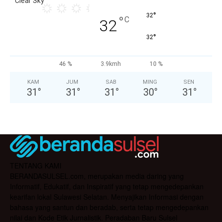
Clear Sky
°
32
°
C
32
°
32
46 %
3.9kmh
10 %
KAM
JUM
SAB
MING
SEN
31
°
31
°
31
°
30
°
31
°
TENTANG KAMI
BERANDASULSEL.com, merupakan media daring yang
Informatif, Edukatif, dan Inspiratif yang tetap mengedepankan
kearifan lokal Sulawesi Selatan. Menyajikan Informasi dengan
bahasa yang santun dan beradab, serta tetap mengedepankan
nilai dan Kode Etik Jurnalistik. Peradaban Baru Sulsel