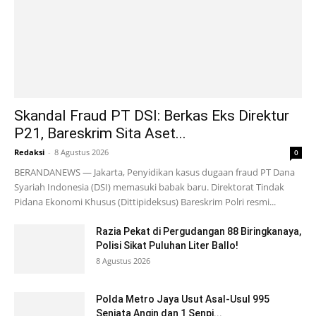
Skandal Fraud PT DSI: Berkas Eks Direktur
P21, Bareskrim Sita Aset...
Redaksi
-
8 Agustus 2026
0
BERANDANEWS — Jakarta, Penyidikan kasus dugaan fraud PT Dana
Syariah Indonesia (DSI) memasuki babak baru. Direktorat Tindak
Pidana Ekonomi Khusus (Dittipideksus) Bareskrim Polri resmi...
Razia Pekat di Pergudangan 88 Biringkanaya,
Polisi Sikat Puluhan Liter Ballo!
8 Agustus 2026
Polda Metro Jaya Usut Asal-Usul 995
Senjata Angin dan 1 Senpi...