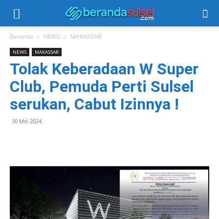
Beranda
NEWS
MAKASSAR
NEWS
MAKASSAR
Tolak Keberadaan W Super
Club, Pemuda Perti Sulsel
serukan, Cabut Izinnya !
30 Mei 2024