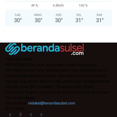
49 %
6.8kmh
100 %
SAB
MING
SEN
SEL
RAB
30
°
30
°
30
°
31
°
31
°
TENTANG KAMI
BERANDASULSEL.com, merupakan media daring yang
Informatif, Edukatif, dan Inspiratif yang tetap mengedepankan
kearifan lokal Sulawesi Selatan. Menyajikan Informasi dengan
bahasa yang santun dan beradab, serta tetap mengedepankan
nilai dan Kode Etik Jurnalistik. Peradaban Baru Sulsel
merupakan Slogan yang diusung untuk Sulsel yang Berbudaya
dan berkemajuan.
Kontak Kami:
redaksi@berandasulsel.com
IKUTI KAMI