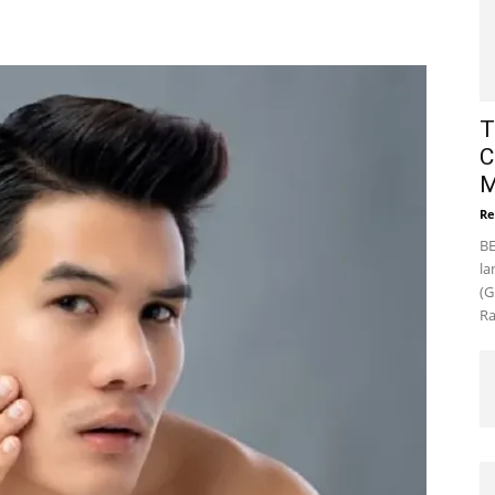
T
C
M
Re
BE
la
(G
Ra