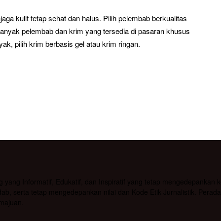
a kulit tetap sehat dan halus. Pilih pelembab berkualitas
 banyak pelembab dan krim yang tersedia di pasaran khusus
yak, pilih krim berbasis gel atau krim ringan.
g Informatif, Edukatif, dan Inspiratif yang tetap mengedepankan kea
b, serta tetap mengedepankan nilai dan Kode Etik Jurnalistik. Pera
majuan.