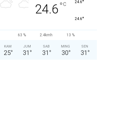
°
24.6
°
C
24.6
°
24.6
63 %
2.4kmh
13 %
KAM
JUM
SAB
MING
SEN
25
°
31
°
31
°
30
°
31
°