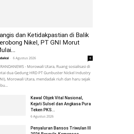
angis dan Ketidakpastian di Balik
erobong Nikel, PT GNI Morut
ulai...
daksi
-
6 Agustus 2026
0
RANDANEWS - Morowali Utara, Ruang sosialisasi di
ntai dua Gedung HRD PT Gunbuster Nickel Industry
NI), Morowali Utara, mendadak riuh dan haru sejak
bu...
Kawal Objek Vital Nasional,
Kejati Sulsel dan Angkasa Pura
Teken PKS...
6 Agustus 2026
Penyaluran Bansos Triwulan III