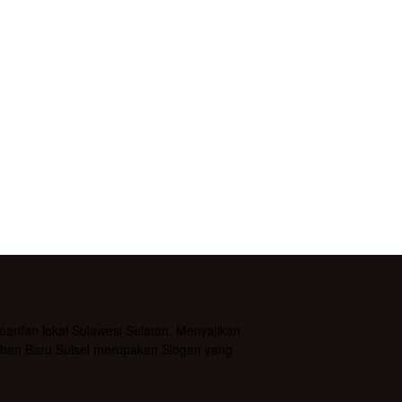
rifan lokal Sulawesi Selatan. Menyajikan
daban Baru Sulsel merupakan Slogan yang