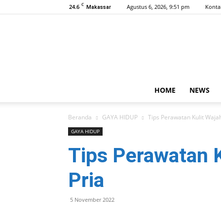
C
24.6
Agustus 6, 2026, 9:51 pm
Konta
Makassar
HOME
NEWS
Beranda
GAYA HIDUP
Tips Perawatan Kulit Wajah
GAYA HIDUP
Tips Perawatan K
Pria
5 November 2022