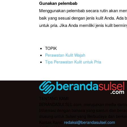
Gunakan pelembab
Menggunakan pelembab secara rutin akan menjag
baik yang sesuai dengan jenis kulit Anda. Ada
untuk pria. Jika Anda memiliki jenis kulit bermin
TOPIK
Perawatan Kulit Wajah
Tips Perawatan Kulit untuk Pria
TENTANG KAMI
BERANDASULSEL.com, merupakan media daring yan
Informasi dengan bahasa yang santun dan berada
diusung untuk Sulsel yang Berbudaya dan berke
Kontak Kami:
redaksi@berandasulsel.com