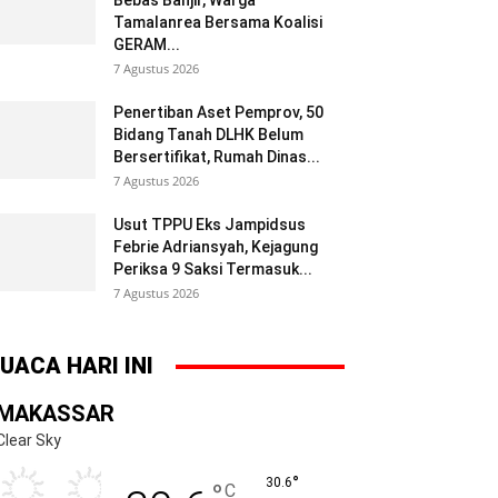
Bebas Banjir, Warga
Tamalanrea Bersama Koalisi
GERAM...
7 Agustus 2026
Penertiban Aset Pemprov, 50
Bidang Tanah DLHK Belum
Bersertifikat, Rumah Dinas...
7 Agustus 2026
Usut TPPU Eks Jampidsus
Febrie Adriansyah, Kejagung
Periksa 9 Saksi Termasuk...
7 Agustus 2026
UACA HARI INI
MAKASSAR
Clear Sky
°
30.6
°
C