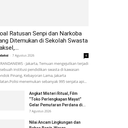
oal Ratusan Senpi dan Narkoba
ang Ditemukan di Sekolah Swasta
aksel,...
daksi
-
7 Agustus 2026
0
RANDANEWS - Jakarta, Temuan mengejutkan terjadi
 sebuah institusi pendidikan swasta di kawasan
ndok Pinang, Kebayoran Lama, Jakarta
latan.Polisi menemukan sebanyak 995 senjata api...
Angkat Misteri Ritual, Film
“Toko Perlengkapan Mayat”
Gelar Pemutaran Perdana di...
7 Agustus 2026
Nilai Ancam Lingkungan dan