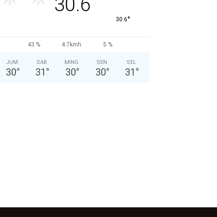
30.6
°
30.6
43 %
4.7kmh
5 %
JUM
SAB
MING
SEN
SEL
30
°
31
°
30
°
30
°
31
°