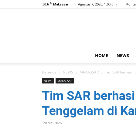
C
30.6
Agustus 7, 2026, 1:00 pm
Konta
Makassar
HOME
NEWS
Beranda
NEWS
MAKASSAR
Tim SAR berhasil
NEWS
MAKASSAR
Tim SAR berhasi
Tenggelam di K
20 Mei 2026