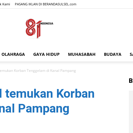
k Kami
PASANG IKLAN DI BERANDASULSEL.com
OLAHRAGA
GAYA HIDUP
MUHASABAH
BUDAYA
S
BERANDASULSEL.com
 temukan Korban Tenggelam di Kanal Pampang
B
l temukan Korban
anal Pampang