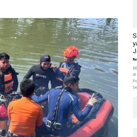
S
y
J
Re
BE
di
Po
Se