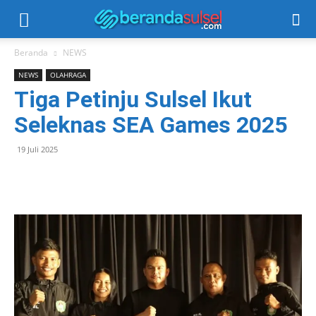
Beranda
NEWS
NEWS
OLAHRAGA
Tiga Petinju Sulsel Ikut
Seleknas SEA Games 2025
19 Juli 2025