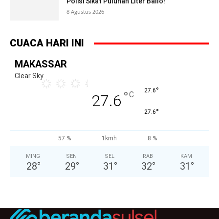
Polisi Sikat Puluhan Liter Ballo!
8 Agustus 2026
CUACA HARI INI
MAKASSAR
Clear Sky
°
27.6
°
C
27.6
°
27.6
57 %
1kmh
8 %
MING
SEN
SEL
RAB
KAM
28
°
29
°
31
°
32
°
31
°