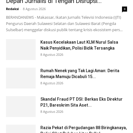
Depan Jurnalis di Tengah Disrupsi...
Redaksi
-
8 Agustus 2026
0
BERANDANEWS - Makassar, Ikatan Jurnalis Televisi Indonesia (IJTI)
Pengurus Daerah Sulawesi Selatan dan Sulawesi Barat (Pengda
Sulselbar) menggelar diskusi publik tentang krisis ekosistem pers...
Kasus Kecelakaan Laut KLM Nurul Salsa
Naik Penyidikan, Polisi Bidik Tersangka
8 Agustus 2026
Rumah Nenek yang Tak Lagi Aman: Derita
Remaja Mamuju Dicabuli 15...
8 Agustus 2026
Skandal Fraud PT DSI: Berkas Eks Direktur
P21, Bareskrim Sita Aset...
8 Agustus 2026
Razia Pekat di Pergudangan 88 Biringkanaya,