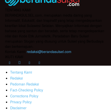
TENTANG KAMI
BERANDASULSEL.com, merupakan media daring yang
Informatif, Edukatif, dan Inspiratif yang tetap mengedepankan
kearifan lokal Sulawesi Selatan. Menyajikan Informasi dengan
bahasa yang santun dan beradab, serta tetap mengedepankan
nilai dan Kode Etik Jurnalistik. Peradaban Baru Sulsel
merupakan Slogan yang diusung untuk Sulsel yang Berbudaya
dan berkemajuan.
Kontak Kami:
redaksi@berandasulsel.com
IKUTI KAMI
Tentang Kami
Redaksi
Pedoman Redaksi
Fact-Checking Policy
Corrections Policy
Privacy Policy
Disclaimer