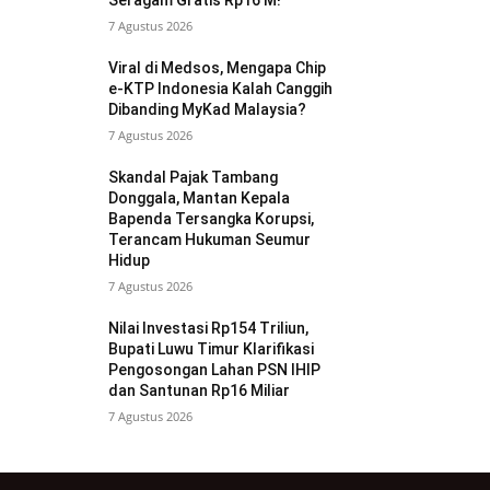
Seragam Gratis Rp16 M!
7 Agustus 2026
Viral di Medsos, Mengapa Chip
e-KTP Indonesia Kalah Canggih
Dibanding MyKad Malaysia?
7 Agustus 2026
Skandal Pajak Tambang
Donggala, Mantan Kepala
Bapenda Tersangka Korupsi,
Terancam Hukuman Seumur
Hidup
7 Agustus 2026
Nilai Investasi Rp154 Triliun,
Bupati Luwu Timur Klarifikasi
Pengosongan Lahan PSN IHIP
dan Santunan Rp16 Miliar
7 Agustus 2026