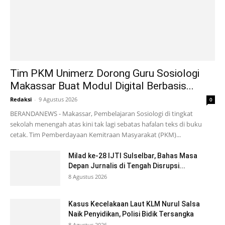
Tim PKM Unimerz Dorong Guru Sosiologi
Makassar Buat Modul Digital Berbasis...
Redaksi
-
9 Agustus 2026
0
BERANDANEWS - Makassar, Pembelajaran Sosiologi di tingkat
sekolah menengah atas kini tak lagi sebatas hafalan teks di buku
cetak. Tim Pemberdayaan Kemitraan Masyarakat (PKM)...
Milad ke-28 IJTI Sulselbar, Bahas Masa
Depan Jurnalis di Tengah Disrupsi...
8 Agustus 2026
Kasus Kecelakaan Laut KLM Nurul Salsa
Naik Penyidikan, Polisi Bidik Tersangka
8 Agustus 2026