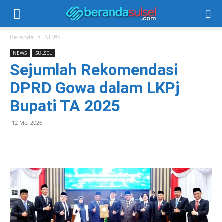
Beranda
NEWS
NEWS
SULSEL
Sejumlah Rekomendasi
DPRD Gowa dalam LKPj
Bupati TA 2025
12 Mei 2026