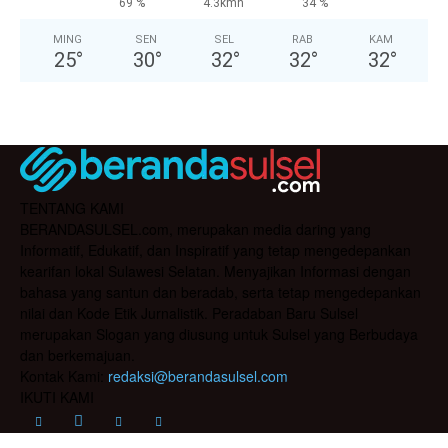
69 %
4.3kmh
34 %
MING
SEN
SEL
RAB
KAM
25
°
30
°
32
°
32
°
32
°
TENTANG KAMI
BERANDASULSEL.com, merupakan media daring yang
Informatif, Edukatif, dan Inspiratif yang tetap mengedepankan
kearifan lokal Sulawesi Selatan. Menyajikan Informasi dengan
bahasa yang santun dan beradab, serta tetap mengedepankan
nilai dan Kode Etik Jurnalistik. Peradaban Baru Sulsel
merupakan Slogan yang diusung untuk Sulsel yang Berbudaya
dan berkemajuan.
Kontak Kami:
redaksi@berandasulsel.com
IKUTI KAMI