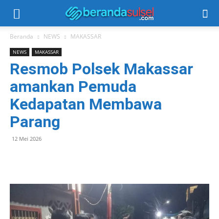
Beranda
NEWS
MAKASSAR
NEWS
MAKASSAR
Resmob Polsek Makassar
amankan Pemuda
Kedapatan Membawa
Parang
12 Mei 2026