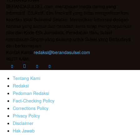
BERANDASULSEL.com, merupakan media daring yang
Informatif, Edukatif, dan Inspiratif yang tetap mengedepankan
kearifan lokal Sulawesi Selatan. Menyajikan Informasi dengan
bahasa yang santun dan beradab, serta tetap mengedepankan
nilai dan Kode Etik Jurnalistik. Peradaban Baru Sulsel
merupakan Slogan yang diusung untuk Sulsel yang Berbudaya
dan berkemajuan.
Kontak Kami:
redaksi@berandasulsel.com
IKUTI KAMI
Tentang Kami
Redaksi
Pedoman Redaksi
Fact-Checking Policy
Corrections Policy
Privacy Policy
Disclaimer
Hak Jawab