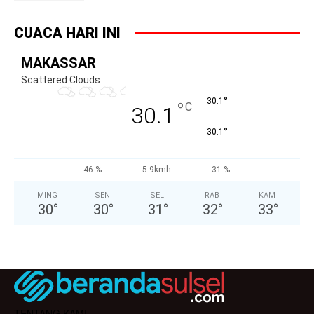
CUACA HARI INI
MAKASSAR
Scattered Clouds
°
30.1
°
C
30.1
°
30.1
46 %
5.9kmh
31 %
MING
SEN
SEL
RAB
KAM
30
°
30
°
31
°
32
°
33
°
TENTANG KAMI