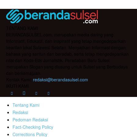
TENTANG KAMI
BERANDASULSEL.com, merupakan media daring yang
Informatif, Edukatif, dan Inspiratif yang tetap mengedepankan
kearifan lokal Sulawesi Selatan. Menyajikan Informasi dengan
bahasa yang santun dan beradab, serta tetap mengedepankan
nilai dan Kode Etik Jurnalistik. Peradaban Baru Sulsel
merupakan Slogan yang diusung untuk Sulsel yang Berbudaya
dan berkemajuan.
Kontak Kami:
redaksi@berandasulsel.com
IKUTI KAMI
Tentang Kami
Redaksi
Pedoman Redaksi
Fact-Checking Policy
Corrections Policy