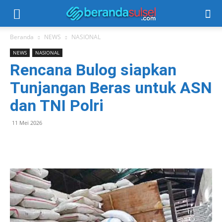
Beranda
NEWS
NASIONAL
NEWS
NASIONAL
Rencana Bulog siapkan
Tunjangan Beras untuk ASN
dan TNI Polri
11 Mei 2026