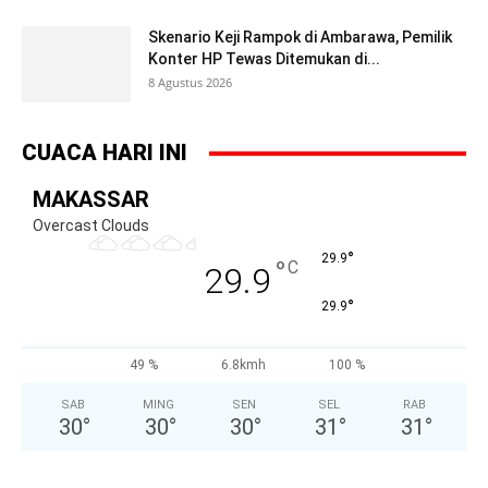
Skenario Keji Rampok di Ambarawa, Pemilik
Konter HP Tewas Ditemukan di...
8 Agustus 2026
CUACA HARI INI
MAKASSAR
Overcast Clouds
°
29.9
°
C
29.9
°
29.9
49 %
6.8kmh
100 %
SAB
MING
SEN
SEL
RAB
30
°
30
°
30
°
31
°
31
°