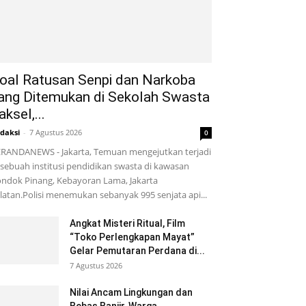
oal Ratusan Senpi dan Narkoba
ang Ditemukan di Sekolah Swasta
aksel,...
daksi
-
7 Agustus 2026
0
RANDANEWS - Jakarta, Temuan mengejutkan terjadi
 sebuah institusi pendidikan swasta di kawasan
ndok Pinang, Kebayoran Lama, Jakarta
latan.Polisi menemukan sebanyak 995 senjata api...
Angkat Misteri Ritual, Film
“Toko Perlengkapan Mayat”
Gelar Pemutaran Perdana di...
7 Agustus 2026
Nilai Ancam Lingkungan dan