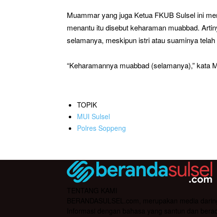
Muammar yang juga Ketua FKUB Sulsel ini me
menantu itu disebut keharaman muabbad. Arti
selamanya, meskipun istri atau suaminya telah 
“Keharamannya muabbad (selamanya),” kata 
TOPIK
MUI Sulsel
Polres Soppeng
TENTANG KAMI
BERANDASULSEL.com, merupakan media daring yan
Informasi dengan bahasa yang santun dan berada