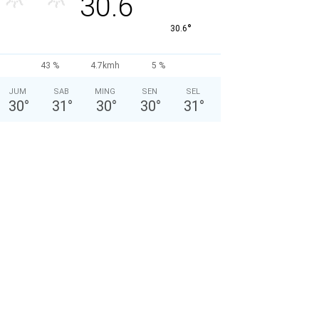
30.6
°
30.6
43 %
4.7kmh
5 %
JUM
SAB
MING
SEN
SEL
30
°
31
°
30
°
30
°
31
°