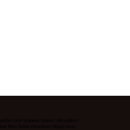
rifan lokal Sulawesi Selatan. Menyajikan
daban Baru Sulsel merupakan Slogan yang