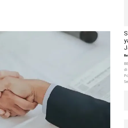
S
y
J
Re
BE
di
Po
Se