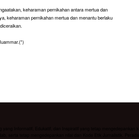
ngaatakan, keharaman pernikahan antara mertua dan
nya, keharaman pernikahan mertua dan menantu berlaku
diceraikan.
Muammar.(*)
g Informatif, Edukatif, dan Inspiratif yang tetap mengedepankan kea
b, serta tetap mengedepankan nilai dan Kode Etik Jurnalistik. Pera