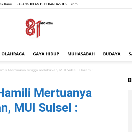
ak Kami
PASANG IKLAN DI BERANDASULSEL.com
OLAHRAGA
GAYA HIDUP
MUHASABAH
BUDAYA
S
BERANDASULSEL.com
amili Mertuanya hingga melahirkan, MUI Sulsel : Haram !
B
 Hamili Mertuanya
n, MUI Sulsel :