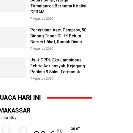
Bebas Banjir, Warga
Tamalanrea Bersama Koalisi
GERAM...
7 Agustus 2026
Penertiban Aset Pemprov, 50
Bidang Tanah DLHK Belum
Bersertifikat, Rumah Dinas...
7 Agustus 2026
Usut TPPU Eks Jampidsus
Febrie Adriansyah, Kejagung
Periksa 9 Saksi Termasuk...
7 Agustus 2026
UACA HARI INI
MAKASSAR
Clear Sky
°
30.6
°
C