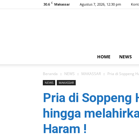
C
30.6
Agustus 7, 2026, 12:30 pm
Kont
Makassar
HOME
NEWS
Beranda
NEWS
MAKASSAR
Pria di Soppeng H
NEWS
MAKASSAR
Pria di Soppeng
hingga melahirka
Haram !