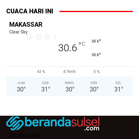
CUACA HARI INI
MAKASSAR
Clear Sky
°
30.6
°
C
30.6
°
30.6
43 %
4.7kmh
5 %
JUM
SAB
MING
SEN
SEL
30
°
31
°
30
°
30
°
31
°
TENTANG KAMI