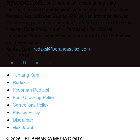
BERANDASULSEL.com, merupakan media daring yang
Informatif, Edukatif, dan Inspiratif yang tetap mengedepankan
kearifan lokal Sulawesi Selatan. Menyajikan Informasi dengan
bahasa yang santun dan beradab, serta tetap mengedepankan
nilai dan Kode Etik Jurnalistik. Peradaban Baru Sulsel
merupakan Slogan yang diusung untuk Sulsel yang Berbudaya
dan berkemajuan.
Kontak Kami:
redaksi@berandasulsel.com
IKUTI KAMI
Tentang Kami
Redaksi
Pedoman Redaksi
Fact-Checking Policy
Corrections Policy
Privacy Policy
Disclaimer
Hak Jawab
© 2026 - PT BERANDA MEDIA DIGITAL