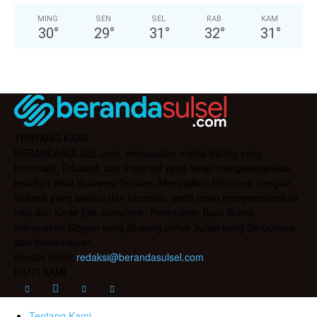
MING
SEN
SEL
RAB
KAM
30
°
29
°
31
°
32
°
31
°
TENTANG KAMI
BERANDASULSEL.com, merupakan media daring yang
Informatif, Edukatif, dan Inspiratif yang tetap mengedepankan
kearifan lokal Sulawesi Selatan. Menyajikan Informasi dengan
bahasa yang santun dan beradab, serta tetap mengedepankan
nilai dan Kode Etik Jurnalistik. Peradaban Baru Sulsel
merupakan Slogan yang diusung untuk Sulsel yang Berbudaya
dan berkemajuan.
Kontak Kami:
redaksi@berandasulsel.com
IKUTI KAMI
Tentang Kami