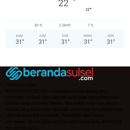
°
22
°
22
80 %
2.2kmh
7 %
KAM
JUM
SAB
MING
SEN
31
°
31
°
31
°
31
°
31
°
TENTANG KAMI
BERANDASULSEL.com, merupakan media daring yang
Informatif, Edukatif, dan Inspiratif yang tetap mengedepankan
kearifan lokal Sulawesi Selatan. Menyajikan Informasi dengan
bahasa yang santun dan beradab, serta tetap mengedepankan
nilai dan Kode Etik Jurnalistik. Peradaban Baru Sulsel
merupakan Slogan yang diusung untuk Sulsel yang Berbudaya
dan berkemajuan.