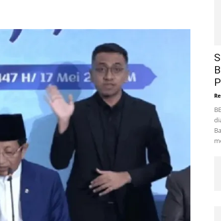
S
B
P
Re
BE
di
Ba
me