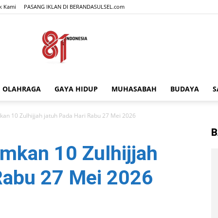
k Kami
PASANG IKLAN DI BERANDASULSEL.com
OLAHRAGA
GAYA HIDUP
MUHASABAH
BUDAYA
S
BERANDASULSEL.com
n 10 Zulhijjah jatuh Pada Hari Rabu 27 Mei 2026
B
kan 10 Zulhijjah
 Rabu 27 Mei 2026