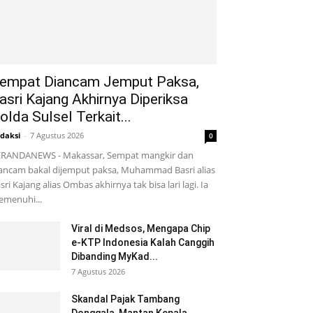
empat Diancam Jemput Paksa,
asri Kajang Akhirnya Diperiksa
olda Sulsel Terkait...
daksi
-
7 Agustus 2026
0
RANDANEWS - Makassar, Sempat mangkir dan
ancam bakal dijemput paksa, Muhammad Basri alias
sri Kajang alias Ombas akhirnya tak bisa lari lagi. Ia
menuhi...
Viral di Medsos, Mengapa Chip
e-KTP Indonesia Kalah Canggih
Dibanding MyKad...
7 Agustus 2026
Skandal Pajak Tambang