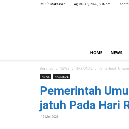
C
21.3
Agustus 8, 2026, 6:16 am
Konta
Makassar
HOME
NEWS
Beranda
NEWS
NASIONAL
Pemerintah Umumka
NEWS
NASIONAL
Pemerintah Umum
jatuh Pada Hari
17 Mei 2026