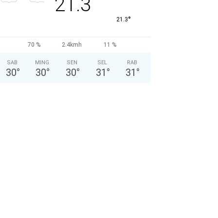
21.3
°
21.3
70 %
2.4kmh
11 %
SAB
MING
SEN
SEL
RAB
30
°
30
°
30
°
31
°
31
°