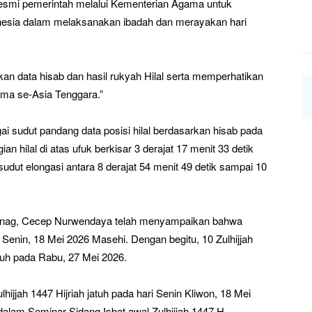
resmi pemerintah melalui Kementerian Agama untuk
onesia dalam melaksanakan ibadah dan merayakan hari
kan data hisab dan hasil rukyah Hilal serta memperhatikan
ama se-Asia Tenggara.”
sudut pandang data posisi hilal berdasarkan hisab pada
gian hilal di atas ufuk berkisar 3 derajat 17 menit 33 detik
sudut elongasi antara 8 derajat 54 menit 49 detik sampai 10
enag, Cecep Nurwendaya telah menyampaikan bahwa
da Senin, 18 Mei 2026 Masehi. Dengan begitu, 10 Zulhijjah
uh pada Rabu, 27 Mei 2026.
ijjah 1447 Hijriah jatuh pada hari Senin Kliwon, 18 Mei
dalam Seminar Sidang Isbat awal Zulhijjah 1447 H.