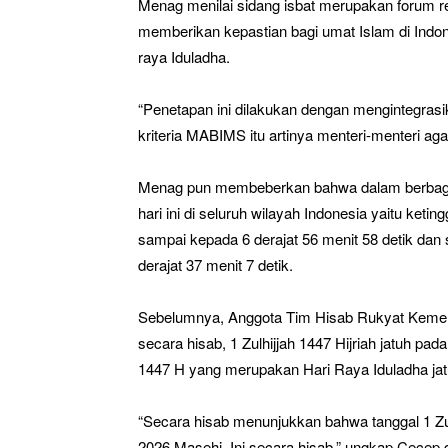
Menag menilai sidang isbat merupakan forum 
memberikan kepastian bagi umat Islam di Ind
raya Iduladha.
“Penetapan ini dilakukan dengan mengintegrasi
kriteria MABIMS itu artinya menteri-menteri ag
Menag pun membeberkan bahwa dalam berbagai 
hari ini di seluruh wilayah Indonesia yaitu keting
sampai kepada 6 derajat 56 menit 58 detik dan 
derajat 37 menit 7 detik.
Sebelumnya, Anggota Tim Hisab Rukyat Kem
secara hisab, 1 Zulhijjah 1447 Hijriah jatuh pa
1447 H yang merupakan Hari Raya Iduladha jat
“Secara hisab menunjukkan bahwa tanggal 1 Zulh
2026 Masehi. Ini secara hisab,” ungkap Cecep 