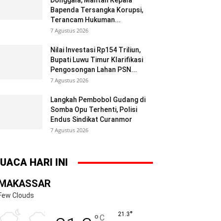
Donggala, Mantan Kepala
Bapenda Tersangka Korupsi,
Terancam Hukuman...
7 Agustus 2026
Nilai Investasi Rp154 Triliun,
Bupati Luwu Timur Klarifikasi
Pengosongan Lahan PSN...
7 Agustus 2026
Langkah Pembobol Gudang di
Somba Opu Terhenti, Polisi
Endus Sindikat Curanmor
7 Agustus 2026
UACA HARI INI
MAKASSAR
Few Clouds
°
21.3
°
C