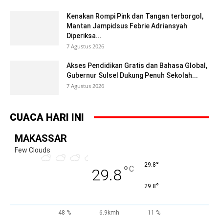
Kenakan Rompi Pink dan Tangan terborgol,
Mantan Jampidsus Febrie Adriansyah
Diperiksa...
7 Agustus 2026
Akses Pendidikan Gratis dan Bahasa Global,
Gubernur Sulsel Dukung Penuh Sekolah...
7 Agustus 2026
CUACA HARI INI
MAKASSAR
Few Clouds
°
29.8
°
C
29.8
°
29.8
48 %
6.9kmh
11 %