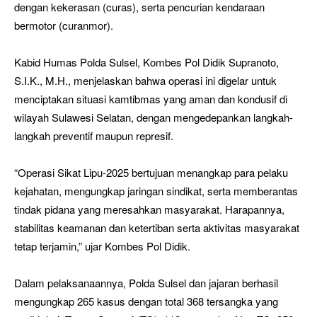
dengan kekerasan (curas), serta pencurian kendaraan
bermotor (curanmor).
Kabid Humas Polda Sulsel, Kombes Pol Didik Supranoto,
S.I.K., M.H., menjelaskan bahwa operasi ini digelar untuk
menciptakan situasi kamtibmas yang aman dan kondusif di
wilayah Sulawesi Selatan, dengan mengedepankan langkah-
langkah preventif maupun represif.
“Operasi Sikat Lipu-2025 bertujuan menangkap para pelaku
kejahatan, mengungkap jaringan sindikat, serta memberantas
tindak pidana yang meresahkan masyarakat. Harapannya,
stabilitas keamanan dan ketertiban serta aktivitas masyarakat
tetap terjamin,” ujar Kombes Pol Didik.
Dalam pelaksanaannya, Polda Sulsel dan jajaran berhasil
mengungkap 265 kasus dengan total 368 tersangka yang