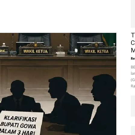
T
C
M
Re
BE
la
(G
Ra