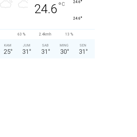
°
24.6
°
C
24.6
°
24.6
63 %
2.4kmh
13 %
KAM
JUM
SAB
MING
SEN
25
°
31
°
31
°
30
°
31
°