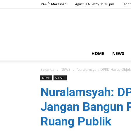
C
24.6
Agustus 6, 2026, 11:10 pm
Kont
Makassar
HOME
NEWS
Beranda
NEWS
Nuralamsyah: DPRD Harus Objekti
NEWS
SULSEL
Nuralamsyah: DP
Jangan Bangun P
Ruang Publik