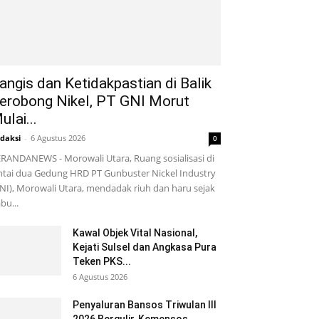
angis dan Ketidakpastian di Balik
erobong Nikel, PT GNI Morut
ulai...
daksi
-
6 Agustus 2026
0
RANDANEWS - Morowali Utara, Ruang sosialisasi di
ntai dua Gedung HRD PT Gunbuster Nickel Industry
NI), Morowali Utara, mendadak riuh dan haru sejak
bu...
Kawal Objek Vital Nasional,
Kejati Sulsel dan Angkasa Pura
Teken PKS...
6 Agustus 2026
Penyaluran Bansos Triwulan III