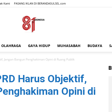
ak Kami
PASANG IKLAN DI BERANDASULSEL.com
OLAHRAGA
GAYA HIDUP
MUHASABAH
BUDAYA
S
BERANDASULSEL.com
f, Jangan Bangun Penghakiman Opini di Ruang Publik
B
RD Harus Objektif,
enghakiman Opini di