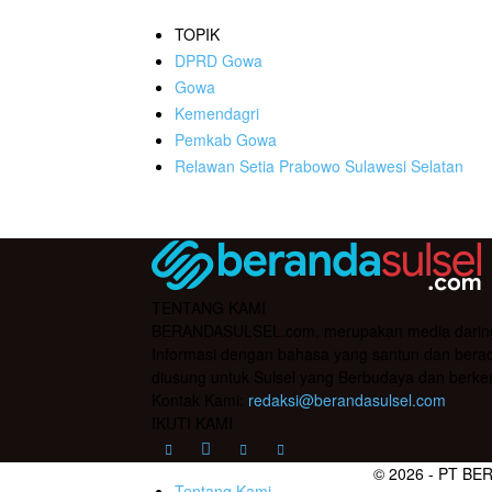
TOPIK
DPRD Gowa
Gowa
Kemendagri
Pemkab Gowa
Relawan Setia Prabowo Sulawesi Selatan
TENTANG KAMI
BERANDASULSEL.com, merupakan media daring yan
Informasi dengan bahasa yang santun dan berada
diusung untuk Sulsel yang Berbudaya dan berke
Kontak Kami:
redaksi@berandasulsel.com
IKUTI KAMI
© 2026 - PT BE
Tentang Kami