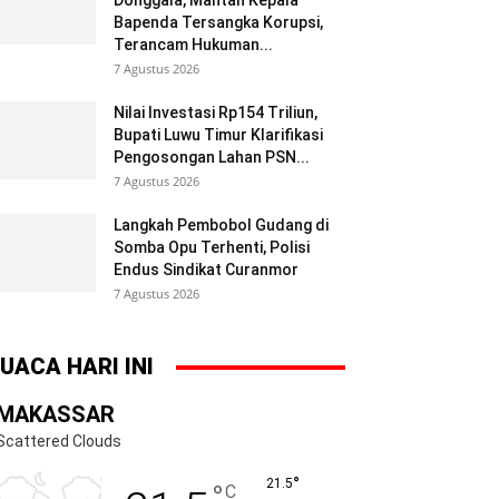
Donggala, Mantan Kepala
Bapenda Tersangka Korupsi,
Terancam Hukuman...
7 Agustus 2026
Nilai Investasi Rp154 Triliun,
Bupati Luwu Timur Klarifikasi
Pengosongan Lahan PSN...
7 Agustus 2026
Langkah Pembobol Gudang di
Somba Opu Terhenti, Polisi
Endus Sindikat Curanmor
7 Agustus 2026
UACA HARI INI
MAKASSAR
Scattered Clouds
°
21.5
°
C