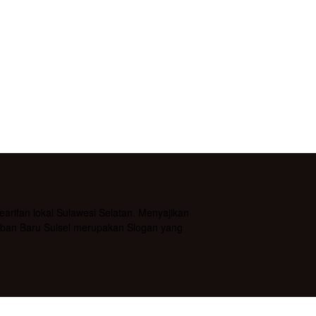
rifan lokal Sulawesi Selatan. Menyajikan
daban Baru Sulsel merupakan Slogan yang