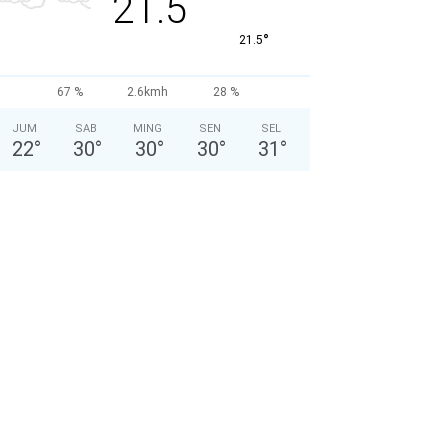
21.5
°
21.5
67 %
2.6kmh
28 %
JUM
SAB
MING
SEN
SEL
22
°
30
°
30
°
30
°
31
°