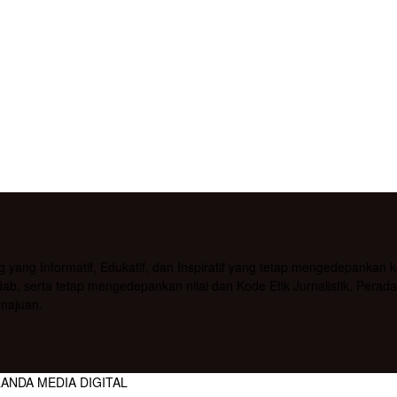
g Informatif, Edukatif, dan Inspiratif yang tetap mengedepankan kea
b, serta tetap mengedepankan nilai dan Kode Etik Jurnalistik. Pera
majuan.
RANDA MEDIA DIGITAL