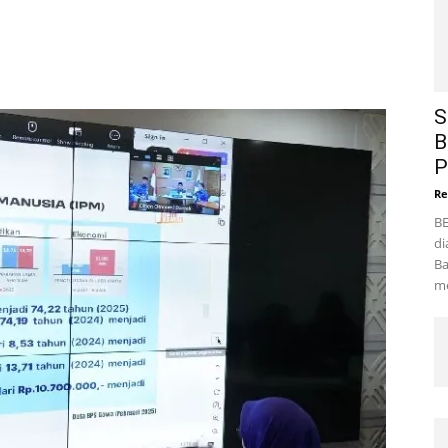
S
B
P
Re
BE
di
Ba
me