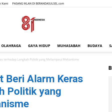
k Kami
PASANG IKLAN DI BERANDASULSEL.com
OLAHRAGA
GAYA HIDUP
MUHASABAH
BUDAYA
S
BERANDASULSEL.com
ras terhadap Langkah Politik yang Melampaui Mekanisme
B
t Beri Alarm Keras
 Politik yang
anisme