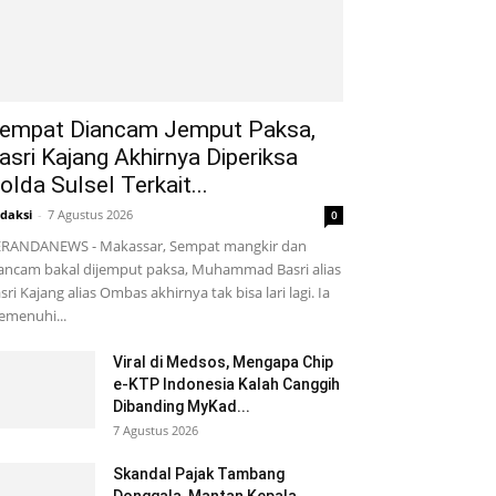
empat Diancam Jemput Paksa,
asri Kajang Akhirnya Diperiksa
olda Sulsel Terkait...
daksi
-
7 Agustus 2026
0
RANDANEWS - Makassar, Sempat mangkir dan
ancam bakal dijemput paksa, Muhammad Basri alias
sri Kajang alias Ombas akhirnya tak bisa lari lagi. Ia
menuhi...
Viral di Medsos, Mengapa Chip
e-KTP Indonesia Kalah Canggih
Dibanding MyKad...
7 Agustus 2026
Skandal Pajak Tambang