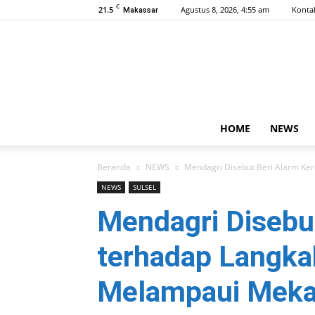
C
21.5
Agustus 8, 2026, 4:55 am
Konta
Makassar
HOME
NEWS
Beranda
NEWS
Mendagri Disebut Beri Alarm Ke
NEWS
SULSEL
Mendagri Disebu
terhadap Langkah
Melampaui Mek