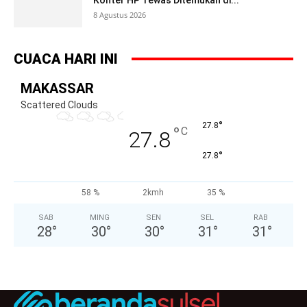
8 Agustus 2026
CUACA HARI INI
MAKASSAR
Scattered Clouds
°
27.8
°
C
27.8
°
27.8
58 %
2kmh
35 %
SAB
MING
SEN
SEL
RAB
28
°
30
°
30
°
31
°
31
°