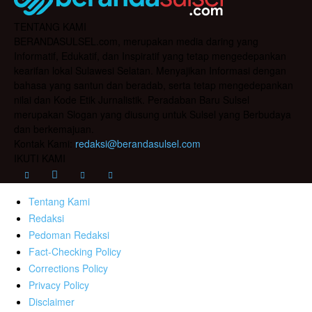
TENTANG KAMI
BERANDASULSEL.com, merupakan media daring yang
Informatif, Edukatif, dan Inspiratif yang tetap mengedepankan
kearifan lokal Sulawesi Selatan. Menyajikan Informasi dengan
bahasa yang santun dan beradab, serta tetap mengedepankan
nilai dan Kode Etik Jurnalistik. Peradaban Baru Sulsel
merupakan Slogan yang diusung untuk Sulsel yang Berbudaya
dan berkemajuan.
Kontak Kami:
redaksi@berandasulsel.com
IKUTI KAMI
Tentang Kami
Redaksi
Pedoman Redaksi
Fact-Checking Policy
Corrections Policy
Privacy Policy
Disclaimer