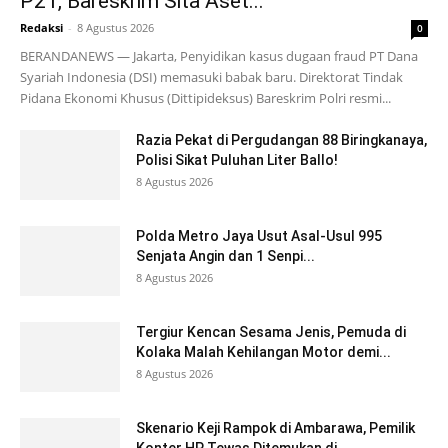
P21, Bareskrim Sita Aset...
Redaksi
-
8 Agustus 2026
0
BERANDANEWS — Jakarta, Penyidikan kasus dugaan fraud PT Dana
Syariah Indonesia (DSI) memasuki babak baru. Direktorat Tindak
Pidana Ekonomi Khusus (Dittipideksus) Bareskrim Polri resmi...
Razia Pekat di Pergudangan 88 Biringkanaya,
Polisi Sikat Puluhan Liter Ballo!
8 Agustus 2026
Polda Metro Jaya Usut Asal-Usul 995
Senjata Angin dan 1 Senpi...
8 Agustus 2026
Tergiur Kencan Sesama Jenis, Pemuda di
Kolaka Malah Kehilangan Motor demi...
8 Agustus 2026
Skenario Keji Rampok di Ambarawa, Pemilik
Konter HP Tewas Ditemukan di...