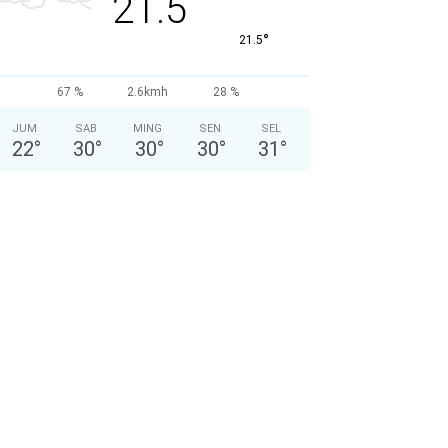
21.5
°
21.5
67 %
2.6kmh
28 %
JUM
SAB
MING
SEN
SEL
22
°
30
°
30
°
30
°
31
°