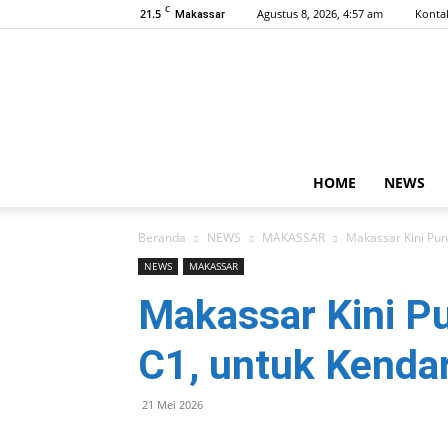
C
21.5
Agustus 8, 2026, 4:57 am
Konta
Makassar
HOME
NEWS
Beranda
NEWS
MAKASSAR
Makassar Kini Pu
NEWS
MAKASSAR
Makassar Kini P
C1, untuk Kenda
21 Mei 2026