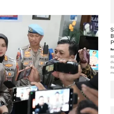
S
B
P
Re
BE
di
Ba
me