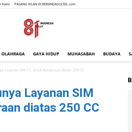
k Kami
PASANG IKLAN DI BERANDASULSEL.com
OLAHRAGA
GAYA HIDUP
MUHASABAH
BUDAYA
S
BERANDASULSEL.com
nya Layanan SIM C1, untuk Kendaraan diatas 250 CC
B
unya Layanan SIM
raan diatas 250 CC