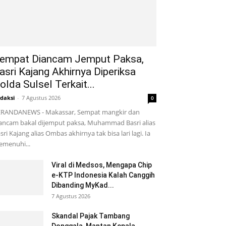
empat Diancam Jemput Paksa,
asri Kajang Akhirnya Diperiksa
olda Sulsel Terkait...
daksi
-
7 Agustus 2026
0
RANDANEWS - Makassar, Sempat mangkir dan
ancam bakal dijemput paksa, Muhammad Basri alias
sri Kajang alias Ombas akhirnya tak bisa lari lagi. Ia
menuhi...
Viral di Medsos, Mengapa Chip
e-KTP Indonesia Kalah Canggih
Dibanding MyKad...
7 Agustus 2026
Skandal Pajak Tambang