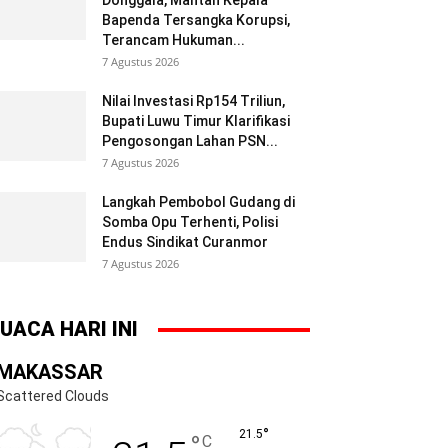
Donggala, Mantan Kepala
Bapenda Tersangka Korupsi,
Terancam Hukuman...
7 Agustus 2026
Nilai Investasi Rp154 Triliun,
Bupati Luwu Timur Klarifikasi
Pengosongan Lahan PSN...
7 Agustus 2026
Langkah Pembobol Gudang di
Somba Opu Terhenti, Polisi
Endus Sindikat Curanmor
7 Agustus 2026
UACA HARI INI
MAKASSAR
Scattered Clouds
°
21.5
°
C