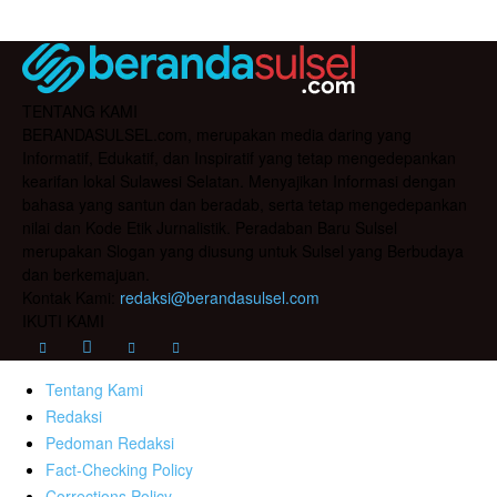
TENTANG KAMI
BERANDASULSEL.com, merupakan media daring yang
Informatif, Edukatif, dan Inspiratif yang tetap mengedepankan
kearifan lokal Sulawesi Selatan. Menyajikan Informasi dengan
bahasa yang santun dan beradab, serta tetap mengedepankan
nilai dan Kode Etik Jurnalistik. Peradaban Baru Sulsel
merupakan Slogan yang diusung untuk Sulsel yang Berbudaya
dan berkemajuan.
Kontak Kami:
redaksi@berandasulsel.com
IKUTI KAMI
Tentang Kami
Redaksi
Pedoman Redaksi
Fact-Checking Policy
Corrections Policy