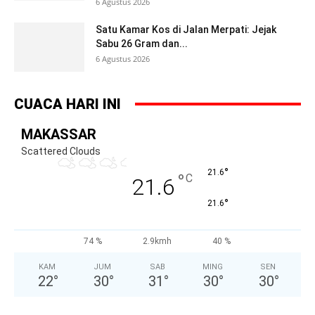
6 Agustus 2026
Satu Kamar Kos di Jalan Merpati: Jejak
Sabu 26 Gram dan...
6 Agustus 2026
CUACA HARI INI
MAKASSAR
Scattered Clouds
°
21.6
°
C
21.6
°
21.6
74 %
2.9kmh
40 %
KAM
JUM
SAB
MING
SEN
22
°
30
°
31
°
30
°
30
°