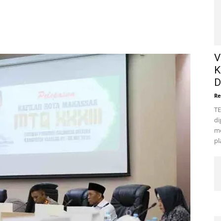
V
K
D
Re
TE
di
me
pl