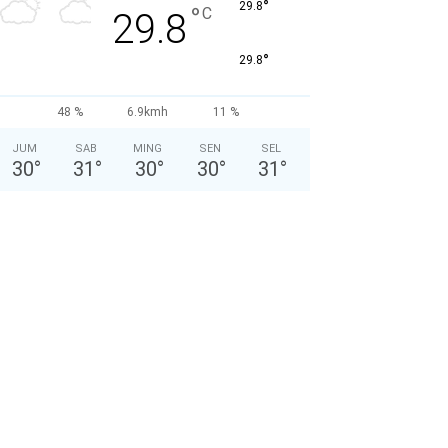
°
29.8
°
C
29.8
°
29.8
48 %
6.9kmh
11 %
JUM
SAB
MING
SEN
SEL
30
°
31
°
30
°
30
°
31
°