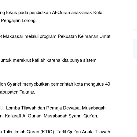
ng fokus pada pendidikan Al-Quran anak-anak Kota
 Pengajian Lorong.
kot Makassar melalui program Pekuatan Keimanan Umat
untuk merekrut kafilah karena kita punya sistem
Moh Syarief menyebutkan pemerintah kota mengutus 49
abupaten Takalar.
i,
Lomba Tilawah dan Remaja Dewasa, Musabaqah
, Kaligrafi Al-Qur’an, Musabaqah Syahril Qur’an.
ulis Ilmiah Quran (KTIQ), Tartil Qur’an Anak, Tilawah