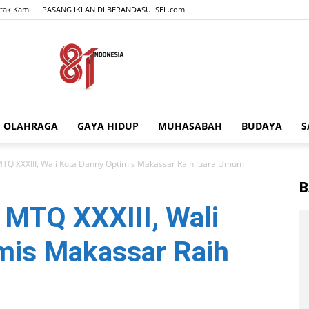
tak Kami
PASANG IKLAN DI BERANDASULSEL.com
OLAHRAGA
GAYA HIDUP
MUHASABAH
BUDAYA
S
BERANDASULSEL.com
TQ XXXIII, Wali Kota Danny Optimis Makassar Raih Juara Umum
B
 MTQ XXXIII, Wali
mis Makassar Raih