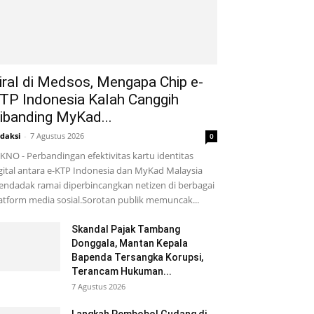
iral di Medsos, Mengapa Chip e-
TP Indonesia Kalah Canggih
ibanding MyKad...
daksi
-
7 Agustus 2026
0
KNO - Perbandingan efektivitas kartu identitas
gital antara e-KTP Indonesia dan MyKad Malaysia
ndadak ramai diperbincangkan netizen di berbagai
atform media sosial.Sorotan publik memuncak...
Skandal Pajak Tambang
Donggala, Mantan Kepala
Bapenda Tersangka Korupsi,
Terancam Hukuman...
7 Agustus 2026