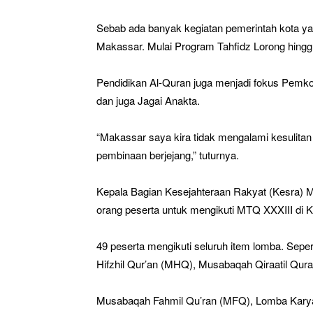
Sebab ada banyak kegiatan pemerintah kota ya
Makassar. Mulai Program Tahfidz Lorong hingg
Pendidikan Al-Quran juga menjadi fokus Pem
dan juga Jagai Anakta.
“Makassar saya kira tidak mengalami kesulitan 
pembinaan berjejang,” tuturnya.
Kepala Bagian Kesejahteraan Rakyat (Kesra) 
orang peserta untuk mengikuti MTQ XXXIII di K
49 peserta mengikuti seluruh item lomba. Sepert
Hifzhil Qur’an (MHQ), Musabaqah Qiraatil Quran
Musabaqah Fahmil Qu’ran (MFQ), Lomba Karya T