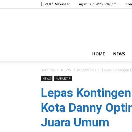
C
29.8
Agustus 7, 2026, 5:07 pm
Kon
Makassar
HOME
NEWS
Beranda
NEWS
MAKASSAR
Lepas Kontingen M
NEWS
MAKASSAR
Lepas Kontingen
Kota Danny Opti
Juara Umum