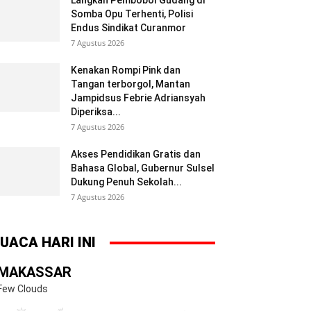
Langkah Pembobol Gudang di
Somba Opu Terhenti, Polisi
Endus Sindikat Curanmor
7 Agustus 2026
Kenakan Rompi Pink dan
Tangan terborgol, Mantan
Jampidsus Febrie Adriansyah
Diperiksa...
7 Agustus 2026
Akses Pendidikan Gratis dan
Bahasa Global, Gubernur Sulsel
Dukung Penuh Sekolah...
7 Agustus 2026
UACA HARI INI
MAKASSAR
Few Clouds