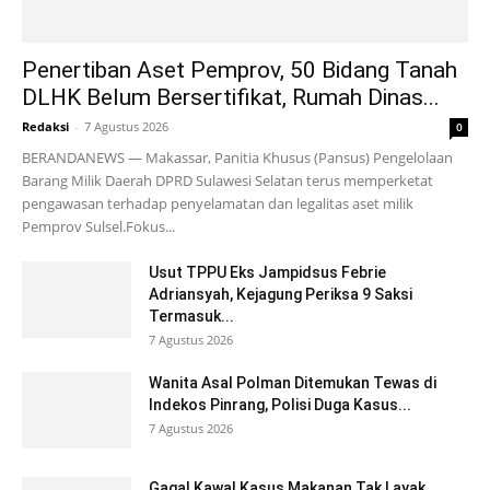
Penertiban Aset Pemprov, 50 Bidang Tanah
DLHK Belum Bersertifikat, Rumah Dinas...
Redaksi
-
7 Agustus 2026
0
BERANDANEWS — Makassar, Panitia Khusus (Pansus) Pengelolaan
Barang Milik Daerah DPRD Sulawesi Selatan terus memperketat
pengawasan terhadap penyelamatan dan legalitas aset milik
Pemprov Sulsel.Fokus...
Usut TPPU Eks Jampidsus Febrie
Adriansyah, Kejagung Periksa 9 Saksi
Termasuk...
7 Agustus 2026
Wanita Asal Polman Ditemukan Tewas di
Indekos Pinrang, Polisi Duga Kasus...
7 Agustus 2026
Gagal Kawal Kasus Makanan Tak Layak