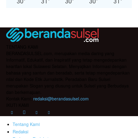
30
°
31
°
30
°
30
°
31
°
TENTANG KAMI
BERANDASULSEL.com, merupakan media daring yang
Informatif, Edukatif, dan Inspiratif yang tetap mengedepankan
kearifan lokal Sulawesi Selatan. Menyajikan Informasi dengan
bahasa yang santun dan beradab, serta tetap mengedepankan
nilai dan Kode Etik Jurnalistik. Peradaban Baru Sulsel
merupakan Slogan yang diusung untuk Sulsel yang Berbudaya
dan berkemajuan.
Kontak Kami:
redaksi@berandasulsel.com
IKUTI KAMI
Tentang Kami
Redaksi