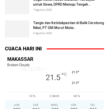
untuk Siswa, DPRD Mamuju Tengah...
7 Agustus 2026
Tangis dan Ketidakpastian di Balik Cerobong
Nikel, PT GNI Morut Mulai...
6 Agustus 2026
CUACA HARI INI
MAKASSAR
Broken Clouds
°
21.5
°
C
21.5
°
21.5
74 %
2.3kmh
68 %
JUM
SAB
MING
SEN
SEL