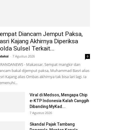
empat Diancam Jemput Paksa,
asri Kajang Akhirnya Diperiksa
olda Sulsel Terkait...
daksi
-
7 Agustus 2026
0
RANDANEWS - Makassar, Sempat mangkir dan
ancam bakal dijemput paksa, Muhammad Basri alias
sri Kajang alias Ombas akhirnya tak bisa lari lagi. Ia
menuhi...
Viral di Medsos, Mengapa Chip
e-KTP Indonesia Kalah Canggih
Dibanding MyKad...
7 Agustus 2026
Skandal Pajak Tambang