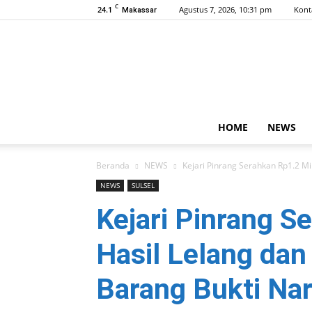
C
24.1
Agustus 7, 2026, 10:31 pm
Kont
Makassar
HOME
NEWS
Beranda
NEWS
Kejari Pinrang Serahkan Rp1.2 Mi
NEWS
SULSEL
Kejari Pinrang S
Hasil Lelang da
Barang Bukti Na