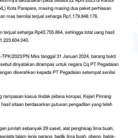
L) Kota Parepare, masing masing dua paket perhiasan
an mas bernilai terjual seharga Rp1.179.848.176.
n terjual seharga Rp43.755.864, sehingga total uang hasil
p1.223.604.040.
-TPK/2023/PN Mks tanggal 31 Januari 2024, barang bukti
rsebut dinyatakan dirampas untuk negara Cq PT Pegadaian
langan diserahkan kepada PT Pegadaian setempat senilai
g rampasan kasus tindak pidana korupsi, Kejari Pinrang
 hasil sitaan berdasarkan putusan pengadilan yang telah
gan jumlah sebanyak 29 saset, alat penghisap lima buah,
njata tajam jenis parang, badik lima buah, obeng, balok-