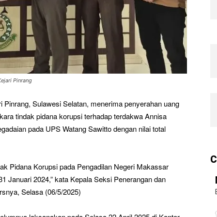
ejari Pinrang
 Pinrang, Sulawesi Selatan, menerima penyerahan uang
kara tindak pidana korupsi terhadap terdakwa Annisa
adaian pada UPS Watang Sawitto dengan nilai total
C
ndak Pidana Korupsi pada Pengadilan Negeri Makassar
1 Januari 2024,” kata Kepala Seksi Penerangan dan
rsnya, Selasa (06/5/2025)
elumnya laksanakan pada Selasa 22 April 2025 di Kantor