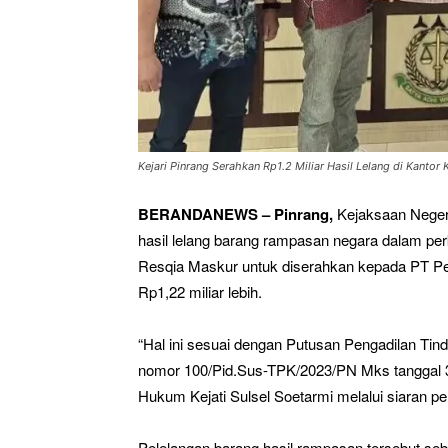
Kejari Pinrang Serahkan Rp1.2 Miliar Hasil Lelang di Kantor K
BERANDANEWS – Pinrang,
Kejaksaan Negeri
hasil lelang barang rampasan negara dalam per
Resqia Maskur untuk diserahkan kepada PT Peg
Rp1,22 miliar lebih.
“Hal ini sesuai dengan Putusan Pengadilan Ti
nomor 100/Pid.Sus-TPK/2023/PN Mks tanggal 3
Hukum Kejati Sulsel Soetarmi melalui siaran pe
Pelelangan barang hasil rampasan tersebut seb