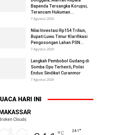
Donggala, Mantan Kepala
Bapenda Tersangka Korupsi,
Terancam Hukuman...
7 Agustus 2026
Nilai Investasi Rp154 Triliun,
Bupati Luwu Timur Klarifikasi
Pengosongan Lahan PSN...
7 Agustus 2026
Langkah Pembobol Gudang di
Somba Opu Terhenti, Polisi
Endus Sindikat Curanmor
7 Agustus 2026
UACA HARI INI
MAKASSAR
Broken Clouds
°
24.1
°
C