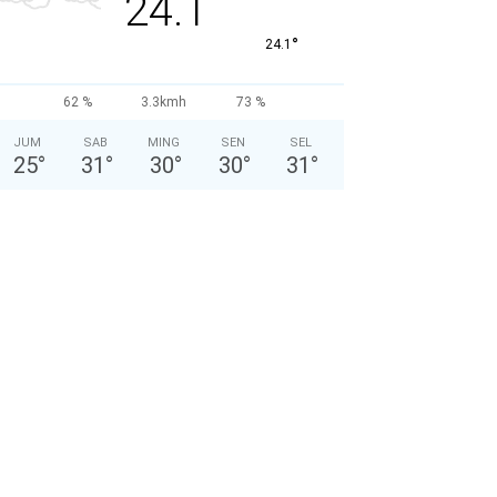
24.1
°
24.1
62 %
3.3kmh
73 %
JUM
SAB
MING
SEN
SEL
25
°
31
°
30
°
30
°
31
°