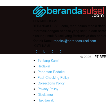
TENTANG KAMI
BERANDASULSEL.com, merupakan media daring yan
Informasi dengan bahasa yang santun dan berada
diusung untuk Sulsel yang Berbudaya dan berke
Kontak Kami:
redaksi@berandasulsel.com
IKUTI KAMI
© 2026 - PT BE
Tentang Kami
Redaksi
Pedoman Redaksi
Fact-Checking Policy
Corrections Policy
Privacy Policy
Disclaimer
Hak Jawab