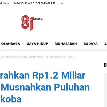
ak Kami
PASANG IKLAN DI BERANDASULSEL.com
OLAHRAGA
GAYA HIDUP
MUHASABAH
BUDAYA
S
BERANDASULSEL.com
liar Hasil Lelang dan Musnahkan Puluhan Barang Bukti...
B
erahkan Rp1.2 Miliar
n Musnahkan Puluhan
rkoba