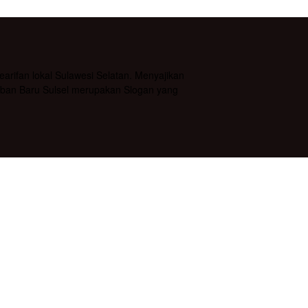
rifan lokal Sulawesi Selatan. Menyajikan
daban Baru Sulsel merupakan Slogan yang