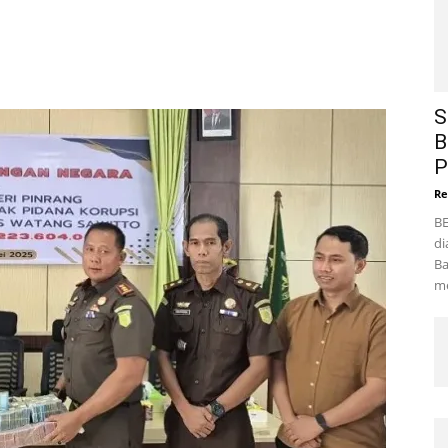
S
B
P
Re
BE
di
Ba
me