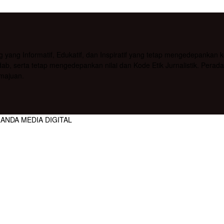
g Informatif, Edukatif, dan Inspiratif yang tetap mengedepankan kea
b, serta tetap mengedepankan nilai dan Kode Etik Jurnalistik. Pera
majuan.
RANDA MEDIA DIGITAL