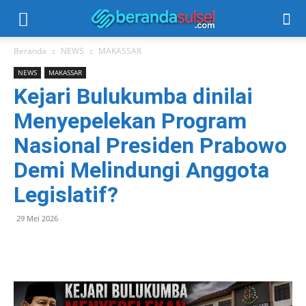
Beranda
NEWS
MAKASSAR
NEWS
MAKASSAR
Kejari Bulukumba dinilai
Menyepelekan Program
Nasional Presiden Prabowo
Demi Melindungi Anggota
Legislatif?
29 Mei 2026