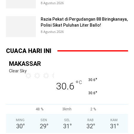
8 Agustus 2026
Razia Pekat di Pergudangan 88 Biringkanaya,
Polisi Sikat Puluhan Liter Ballo!
8 Agustus 2026
CUACA HARI INI
MAKASSAR
Clear Sky
°
30.6
°
C
30.6
°
30.6
48 %
3kmh
2 %
MING
SEN
SEL
RAB
KAM
30
°
29
°
31
°
32
°
31
°