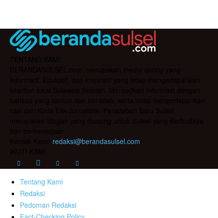
TENTANG KAMI
BERANDASULSEL.com, merupakan media daring yang
Informatif, Edukatif, dan Inspiratif yang tetap mengedepankan
kearifan lokal Sulawesi Selatan. Menyajikan Informasi dengan
bahasa yang santun dan beradab, serta tetap mengedepankan
nilai dan Kode Etik Jurnalistik. Peradaban Baru Sulsel
merupakan Slogan yang diusung untuk Sulsel yang Berbudaya
dan berkemajuan.
Kontak Kami:
redaksi@berandasulsel.com
IKUTI KAMI
Tentang Kami
Redaksi
Pedoman Redaksi
Fact-Checking Policy