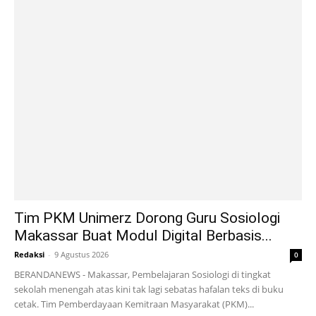
Tim PKM Unimerz Dorong Guru Sosiologi
Makassar Buat Modul Digital Berbasis...
Redaksi
-
9 Agustus 2026
0
BERANDANEWS - Makassar, Pembelajaran Sosiologi di tingkat
sekolah menengah atas kini tak lagi sebatas hafalan teks di buku
cetak. Tim Pemberdayaan Kemitraan Masyarakat (PKM)...