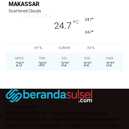
MAKASSAR
Scattered Clouds
°
24.7
°
C
24.7
°
24.7
69 %
4.3kmh
34 %
MING
SEN
SEL
RAB
KAM
25
°
30
°
32
°
32
°
32
°
TENTANG KAMI
BERANDASULSEL.com, merupakan media daring yang
Informatif, Edukatif, dan Inspiratif yang tetap mengedepankan
kearifan lokal Sulawesi Selatan. Menyajikan Informasi dengan