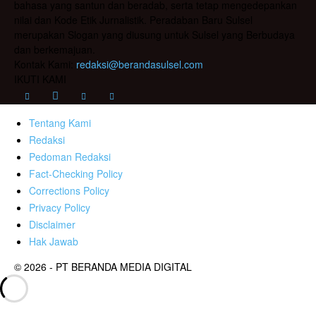
bahasa yang santun dan beradab, serta tetap mengedepankan
nilai dan Kode Etik Jurnalistik. Peradaban Baru Sulsel
merupakan Slogan yang diusung untuk Sulsel yang Berbudaya
dan berkemajuan.
Kontak Kami:
redaksi@berandasulsel.com
IKUTI KAMI
Tentang Kami
Redaksi
Pedoman Redaksi
Fact-Checking Policy
Corrections Policy
Privacy Policy
Disclaimer
Hak Jawab
© 2026 - PT BERANDA MEDIA DIGITAL