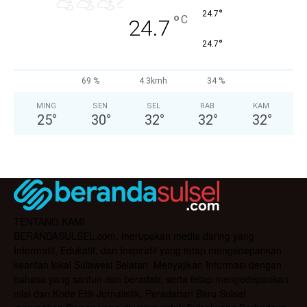
°
24.7
°
C
24.7
°
24.7
69 %
4.3kmh
34 %
MING
SEN
SEL
RAB
KAM
25
°
30
°
32
°
32
°
32
°
TENTANG KAMI
BERANDASULSEL.com, merupakan media daring yang
Informatif, Edukatif, dan Inspiratif yang tetap mengedepankan
kearifan lokal Sulawesi Selatan. Menyajikan Informasi dengan
bahasa yang santun dan beradab, serta tetap mengedepankan
nilai dan Kode Etik Jurnalistik. Peradaban Baru Sulsel