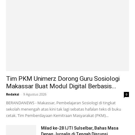
Tim PKM Unimerz Dorong Guru Sosiologi
Makassar Buat Modul Digital Berbasis...
Redaksi
-
9 Agustus 2026
0
BERANDANEWS - Makassar, Pembelajaran Sosiologi di tingkat
sekolah menengah atas kini tak lagi sebatas hafalan teks di buku
cetak. Tim Pemberdayaan Kemitraan Masyarakat (PKM)...
Milad ke-28 IJTI Sulselbar, Bahas Masa
Depan Jurnalis di Tengah Disrupsi...