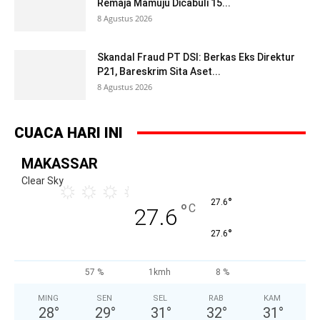
Remaja Mamuju Dicabuli 15...
8 Agustus 2026
Skandal Fraud PT DSI: Berkas Eks Direktur
P21, Bareskrim Sita Aset...
8 Agustus 2026
CUACA HARI INI
MAKASSAR
Clear Sky
°
27.6
°
C
27.6
°
27.6
57 %
1kmh
8 %
MING
SEN
SEL
RAB
KAM
28
°
29
°
31
°
32
°
31
°