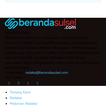
TENTANG KAMI
BERANDASULSEL.com, merupakan media daring yang
Informatif, Edukatif, dan Inspiratif yang tetap mengedepankan
kearifan lokal Sulawesi Selatan. Menyajikan Informasi dengan
bahasa yang santun dan beradab, serta tetap mengedepankan
nilai dan Kode Etik Jurnalistik. Peradaban Baru Sulsel
merupakan Slogan yang diusung untuk Sulsel yang Berbudaya
dan berkemajuan.
Kontak Kami:
redaksi@berandasulsel.com
IKUTI KAMI
Tentang Kami
Redaksi
Pedoman Redaksi