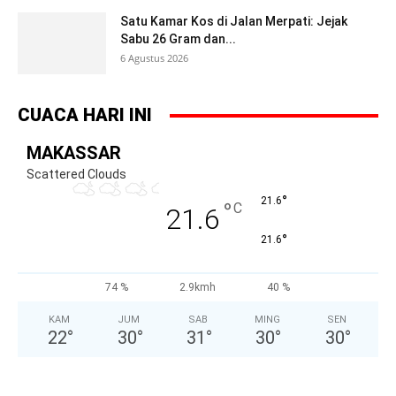
Satu Kamar Kos di Jalan Merpati: Jejak
Sabu 26 Gram dan...
6 Agustus 2026
CUACA HARI INI
MAKASSAR
Scattered Clouds
°
21.6
°
C
21.6
°
21.6
74 %
2.9kmh
40 %
KAM
JUM
SAB
MING
SEN
22
°
30
°
31
°
30
°
30
°