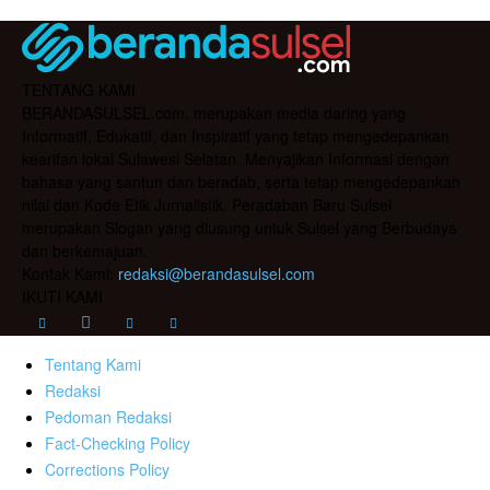
TENTANG KAMI
BERANDASULSEL.com, merupakan media daring yang
Informatif, Edukatif, dan Inspiratif yang tetap mengedepankan
kearifan lokal Sulawesi Selatan. Menyajikan Informasi dengan
bahasa yang santun dan beradab, serta tetap mengedepankan
nilai dan Kode Etik Jurnalistik. Peradaban Baru Sulsel
merupakan Slogan yang diusung untuk Sulsel yang Berbudaya
dan berkemajuan.
Kontak Kami:
redaksi@berandasulsel.com
IKUTI KAMI
Tentang Kami
Redaksi
Pedoman Redaksi
Fact-Checking Policy
Corrections Policy