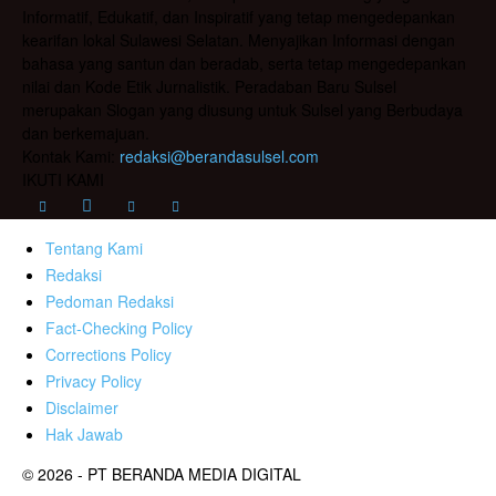
Informatif, Edukatif, dan Inspiratif yang tetap mengedepankan
kearifan lokal Sulawesi Selatan. Menyajikan Informasi dengan
bahasa yang santun dan beradab, serta tetap mengedepankan
nilai dan Kode Etik Jurnalistik. Peradaban Baru Sulsel
merupakan Slogan yang diusung untuk Sulsel yang Berbudaya
dan berkemajuan.
Kontak Kami:
redaksi@berandasulsel.com
IKUTI KAMI
Tentang Kami
Redaksi
Pedoman Redaksi
Fact-Checking Policy
Corrections Policy
Privacy Policy
Disclaimer
Hak Jawab
© 2026 - PT BERANDA MEDIA DIGITAL