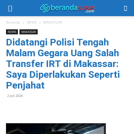
Beranda
NEWS
MAKASSAR
NEWS
MAKASSAR
Didatangi Polisi Tengah
Malam Gegara Uang Salah
Transfer IRT di Makassar:
Saya Diperlakukan Seperti
Penjahat
2 Juli 2026