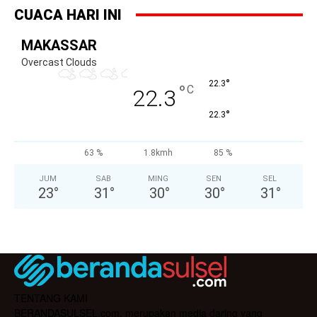
CUACA HARI INI
MAKASSAR
Overcast Clouds
°
22.3
°
C
22.3
°
22.3
63 %
1.8kmh
85 %
JUM
SAB
MING
SEN
SEL
23
°
31
°
30
°
30
°
31
°
TENTANG KAMI
BERANDASULSEL.com, merupakan media daring yang