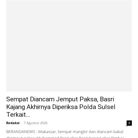
Sempat Diancam Jemput Paksa, Basri
Kajang Akhirnya Diperiksa Polda Sulsel
Terkait...
Redaksi
-
7 Agustus 2026
0
BERANDANEWS - Makassar, Sempat mangkir dan diancam bakal
dijemput paksa, Muhammad Basri alias Basri Kajang alias Ombas