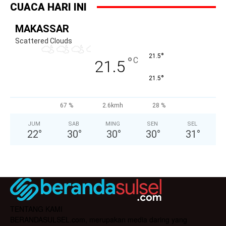
CUACA HARI INI
MAKASSAR
Scattered Clouds
°
21.5
°
C
21.5
°
21.5
67 %
2.6kmh
28 %
JUM
SAB
MING
SEN
SEL
22
°
30
°
30
°
30
°
31
°
TENTANG KAMI
BERANDASULSEL.com, merupakan media daring yang